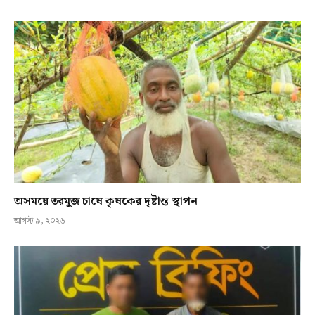
অসময়ে তরমুজ চাষে কৃষকের দৃষ্টান্ত স্থাপন
আগস্ট ৯, ২০২৬