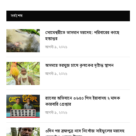
সর্বশেষ
সোমেশ্বরীতে ভাসমান মরদেহ: পরিবারের কাছে
হস্তান্তর
আগস্ট ৯, ২০২৬
অসময়ে তরমুজ চাষে কৃষকের দৃষ্টান্ত স্থাপন
আগস্ট ৯, ২০২৬
র‍্যাবের অভিযানে ৩৬৫০ পিস ইয়াবাসহ ২ মাদক
কারবারি গ্রেপ্তার
আগস্ট ৯, ২০২৬
৩দিন পর ব্রহ্মপুত্র নদে নিখোঁজ সাইফুলের মরদেহ