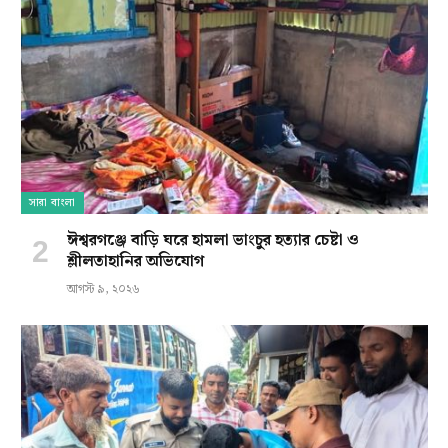
সারা বাংলা
ঈশ্বরগঞ্জে বাড়ি ঘরে হামলা ভাংচুর হত্যার চেষ্টা ও
শ্লীলতাহানির অভিযোগ
আগস্ট ৯, ২০২৬