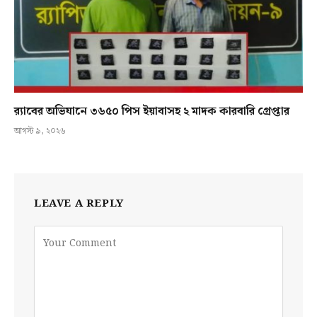
র‍্যাবের অভিযানে ৩৬৫০ পিস ইয়াবাসহ ২ মাদক কারবারি গ্রেপ্তার
আগস্ট ৯, ২০২৬
LEAVE A REPLY