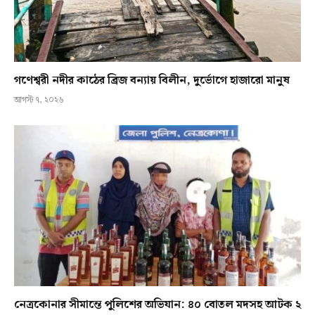
গণেশ্বরী নদীর কাঠের ব্রিজ বন্যায় বিলীন, দুর্ভোগে হাজারো মানুষ
আগস্ট ৭, ২০২৬
নেত্রকোনার সীমান্তে পুলিশের অভিযান: ৪০ বোতল মদসহ আটক ২