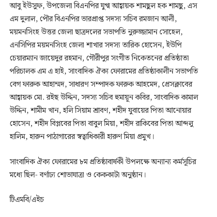
আবু ইউসুফ, উপজেলা বিএনপির যুগ্ম আহ্বায়ক শামছুল হক শামছু, এস
এম দুলাল, পৌর বিএনপির ভারপ্রাপ্ত সদস্য সচিব রমজান আলী,
ময়মনসিংহ উত্তর জেলা ছাত্রদলের সভাপতি নুরুজ্জামান সোহেল,
এনসিপির ময়মনসিংহ জেলা শাখার সদস্য তারিক হোসেন, ইউপি
চেয়ারম্যান জায়েদুর রহমান, গৌরীপুর সংগীত নিকেতনের প্রতিষ্ঠাতা
পরিচালক এম এ হাই, সাংবাদিক ঐক্য ফোরামের প্রতিষ্ঠাকালীন সভাপতি
বেগ ফারুক আহাম্মদ, সাধারণ সম্পাদক ফারুক আহমেদ, প্রেসক্লাবের
আহ্বায়ক মো. রইছ উদ্দিন, সদস্য সচিব হুমায়ূন কবির, সাংবাদিক কামাল
উদ্দিন, শামীম খান, হলি সিয়াম শ্রাবণ, শহীদ যুবায়ের পিতা আনোয়ার
হোসেন, শহীদ বিপ্লবের পিতা বাবুল মিয়া, শহীদ রাকিবের পিতা আব্দলু
হালিম, হারুন পাঠাগারের স্বত্বাধিকারী হারুণ মিয়া প্রমুখ।
সাংবাদিক ঐক্য ফোরামের ৮ম প্রতিষ্ঠাবার্ষকী উপলক্ষে অন্যান্য কর্মসূচির
মধ্যে ছিল- বর্ণাঢ্য শোভাযাত্রা ও কেককাটা অনুষ্ঠান।
টিএমবি/এইচ