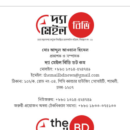
মোঃ আব্দুল আওয়াল হিমেল
প্রকাশক ও সম্পাদক
দ্যা মেইল বিডি ডট কম
মোবাইল: +৮৮০ ১৩১৪-৫২৪৭৪৯
ইমেইল: themailbdnews@gmail.com
ঠিকানা: ১০২/ক, রোড নং-০৪, পিসি কালচার হাউজিং সোসাইটি, শ্যামলী,
ঢাকা-১২০৭
নিউজরুম: +৮৮০ ১৩১৪-৫২৪৭৪৯
জরুরী প্রয়োজন অথবা টেকনিক্যাল সমস্যা: +৮৮০ ১৮৩৩-৩৭৫১৩৩