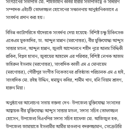
সংগঠনের সভাপতি মো. শাহজাহান কবির হীরার সভাপতিত্বে ও সাধারণ
সম্পাদক এইচটি তোফাজ্জল হোসেনের সঞ্চালনায় আনুষ্ঠানিকভাবে এ
সংবর্ধনা প্রদান করা হয়।
বিভিন্ন ক্যাটাগরিতে যাঁদেরকে সংবর্ধনা দেয়া হয়েছে- বিশিষ্ট চক্ষু চিকিৎসক
একেএম মুকতাদির, ডা. আব্দুল মান্নান (মরণোত্তর), বীর মুক্তিযোদ্ধা আব্দুস
সাত্তার মন্ডল, আব্দুল হান্নান, জুলাই আন্দোলনে শহীদ নূরে আলম সিদ্দিকী
রাকিব, বিপ্লব হাসান, জুবায়ের আহমেদ এর পরিবার, বিশিষ্ট লেখক আজম
জহিরুল ইসলাম (মরণোত্তর), সাংবাদিক কাজী এম এ মোনায়েম
(মরণোত্তর), গৌরীপুর সংগীত নিকেতনের প্রতিষ্ঠাতা পরিচালক এম এ হাই,
সাংবাদিক মো. রইছ উদ্দিন, হুমায়ুন কবির, শামীম খান, হলি সিয়াম শ্রাবণ,
হারুন মিয়া।
অনুষ্ঠানের আলোচনা সভায় বক্তব্য দেন- উপজেলা মুক্তিযোদ্ধা সংসদের
আহ্বায়ক বীর মুক্তিযোদ্ধা আব্দুস সাত্তার মন্ডল, সদস্য সচিব তোফাজ্জল
হোসেন, উপজেলা বিএনপির সদস্য সচিব হাফেজ মো. আজিজুল হক,
উপজেলা জামায়াতে ইসলামীর আমীর মাওলানা বদরুজ্জামান, সেক্রেটারি