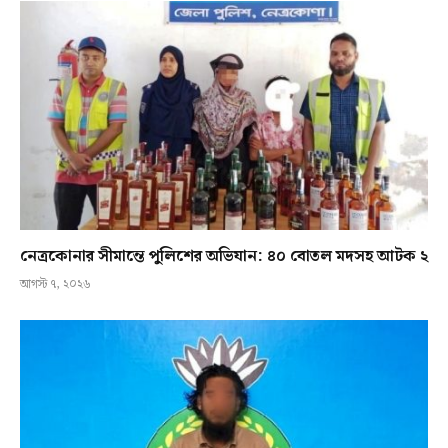
নেত্রকোনার সীমান্তে পুলিশের অভিযান: ৪০ বোতল মদসহ আটক ২
আগস্ট ৭, ২০২৬