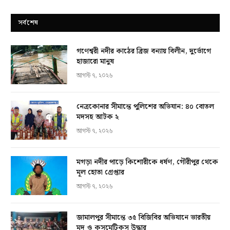
সর্বশেষ
গণেশ্বরী নদীর কাঠের ব্রিজ বন্যায় বিলীন, দুর্ভোগে
হাজারো মানুষ
আগস্ট ৭, ২০২৬
নেত্রকোনার সীমান্তে পুলিশের অভিযান: ৪০ বোতল
মদসহ আটক ২
আগস্ট ৭, ২০২৬
মগড়া নদীর পাড়ে কিশোরীকে ধর্ষণ, গৌরীপুর থেকে
মূল হোতা গ্রেপ্তার
আগস্ট ৭, ২০২৬
জামালপুর সীমান্তে ৩৫ বিজিবির অভিযানে ভারতীয়
মদ ও কসমেটিকস উদ্ধার