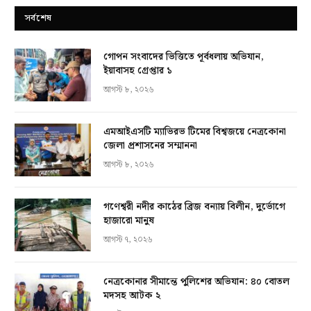
সর্বশেষ
গোপন সংবাদের ভিত্তিতে পূর্বধলায় অভিযান,
ইয়াবাসহ গ্রেপ্তার ১
আগস্ট ৮, ২০২৬
এমআইএসটি ম্যাভিরভ টিমের বিশ্বজয়ে নেত্রকোনা
জেলা প্রশাসনের সম্মাননা
আগস্ট ৮, ২০২৬
গণেশ্বরী নদীর কাঠের ব্রিজ বন্যায় বিলীন, দুর্ভোগে
হাজারো মানুষ
আগস্ট ৭, ২০২৬
নেত্রকোনার সীমান্তে পুলিশের অভিযান: ৪০ বোতল
মদসহ আটক ২