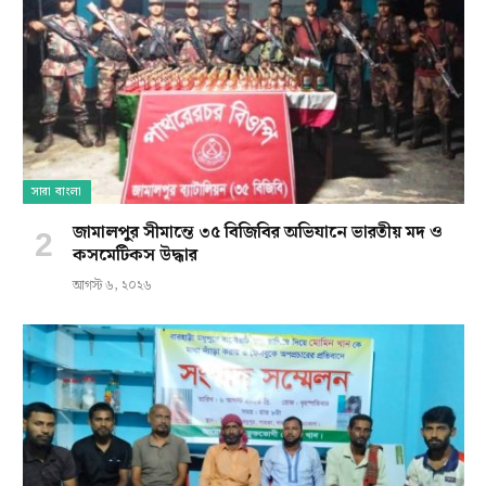
সারা বাংলা
জামালপুর সীমান্তে ৩৫ বিজিবির অভিযানে ভারতীয় মদ ও
কসমেটিকস উদ্ধার
আগস্ট ৬, ২০২৬