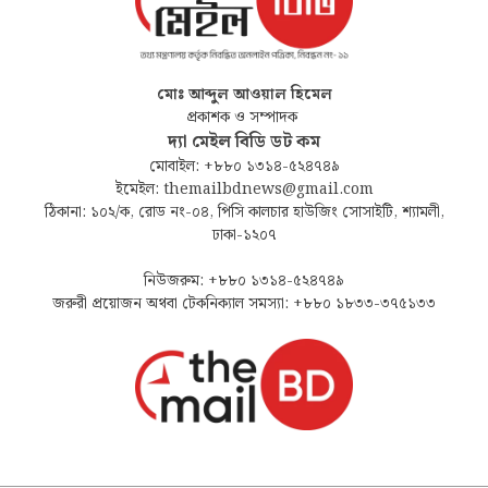
মোঃ আব্দুল আওয়াল হিমেল
প্রকাশক ও সম্পাদক
দ্যা মেইল বিডি ডট কম
মোবাইল: +৮৮০ ১৩১৪-৫২৪৭৪৯
ইমেইল: themailbdnews@gmail.com
ঠিকানা: ১০২/ক, রোড নং-০৪, পিসি কালচার হাউজিং সোসাইটি, শ্যামলী,
ঢাকা-১২০৭
নিউজরুম: +৮৮০ ১৩১৪-৫২৪৭৪৯
জরুরী প্রয়োজন অথবা টেকনিক্যাল সমস্যা: +৮৮০ ১৮৩৩-৩৭৫১৩৩