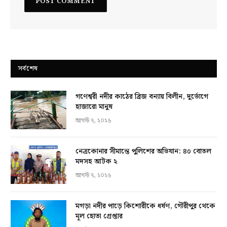
সর্বশেষ
গণেশ্বরী নদীর কাঠের ব্রিজ বন্যায় বিলীন, দুর্ভোগে
হাজারো মানুষ
আগস্ট ৭, ২০২৬
নেত্রকোনার সীমান্তে পুলিশের অভিযান: ৪০ বোতল
মদসহ আটক ২
আগস্ট ৭, ২০২৬
মগড়া নদীর পাড়ে কিশোরীকে ধর্ষণ, গৌরীপুর থেকে
মূল হোতা গ্রেপ্তার