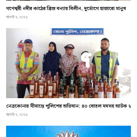
গণেশ্বরী নদীর কাঠের ব্রিজ বন্যায় বিলীন, দুর্ভোগে হাজারো মানুষ
আগস্ট ৭, ২০২৬
নেত্রকোনার সীমান্তে পুলিশের অভিযান: ৪০ বোতল মদসহ আটক ২
আগস্ট ৭, ২০২৬