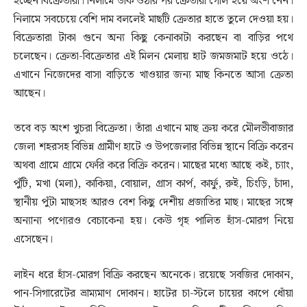
হচ্ছেন বিক্রেতারা। নিলামে ডাক ওঠার পর ক্রেতারা গোল হয়ে অংশ নেন।
নিলামে সবচেয়ে বেশি দাম বললেই মাছটি ক্রেতার হাতে তুলে দেওয়া হয়।
বিক্রেতারা টাকা গুনে অন্য কিছু কেনাকাটা করছেন বা বাড়ির পথে
চলেছেন। ক্রেতা-বিক্রেতার এই মিলন মেলায় হাট জমজমাট হয়ে ওঠে।
এখানে নিজেদের বাসা বাড়িতে খাওয়ার জন্য মাছ কিনতে আসা ক্রেতা
আছেন।
তবে বড় অংশ খুচরা বিক্রেতা। তাঁরা এখানে মাছ ক্রয় করে মৌলভীবাজার
জেলা শহরসহ বিভিন্ন গ্রামীণ হাটে ও উপজেলার বিভিন্ন স্থানে বিক্রি করেন
অথবা গ্রামে গ্রামে ফেরি করে বিক্রি করেন। মাছের মধ্যে আছে কই, চ্যাং,
পুঁটি, মখা (মলা), কাকিয়া, বোয়াল, গ্রাস কার্প, কার্ফু, রুই, চিংড়ি, চাঁদা,
স্থানীয় পুঁটা মাছসহ আরও বেশ কিছু দেশীয় প্রজাতির মাছ। মাছের সঙ্গে
অন্যান্য পণ্যেরও বেচাকেনা হয়। কেউ গৃহ পালিত হাঁস-মোরগ নিয়ে
এসেছেন।
লাইন ধরে হাঁস-মোরগ বিক্রি করছেন অনেকে। রয়েছে সবজির দোকান,
পান-সিগারেটের ভ্রাম্যমাণ দোকান। হাটের চা-স্টলে চায়ের কাপে ধোঁয়া