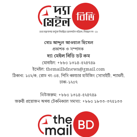
মোঃ আব্দুল আওয়াল হিমেল
প্রকাশক ও সম্পাদক
দ্যা মেইল বিডি ডট কম
মোবাইল: +৮৮০ ১৩১৪-৫২৪৭৪৯
ইমেইল: themailbdnews@gmail.com
ঠিকানা: ১০২/ক, রোড নং-০৪, পিসি কালচার হাউজিং সোসাইটি, শ্যামলী,
ঢাকা-১২০৭
নিউজরুম: +৮৮০ ১৩১৪-৫২৪৭৪৯
জরুরী প্রয়োজন অথবা টেকনিক্যাল সমস্যা: +৮৮০ ১৮৩৩-৩৭৫১৩৩