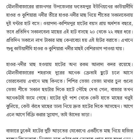
মৌলভীবাজারের রাজনগর উপজেলার ফতেহপুর ইউনিয়নের কাউয়াদীঘি
হাওর ও কুশিয়ারা নদীর তীরে হাওর-নদীর মাছ নিয়ে শীতের সকালবেলায়
দুই ঘণ্টার হাট বসে। ওয়াপদা-কাশিমপুর হাটের বয়স প্রায় অর্ধশত বছরে,
তবে প্রতিদিন সকালবেলা মাছের এই হাট বসছে ২০ থেকে ২২ বছর ধরে।
প্রতিদিন সকালে লাখ টাকার মাছ কেনাবেচা হয় এই হাঁটর বরাতে। এখানে
শুধু কাউয়াদীঘি হাওর ও কুশিয়ারা নদীর মাছই বেশিরভাগ পাওয়া যায়।
হাওর-নদীর মাছ হওয়ায় হাটের অন্য রকম আলাদা কদর রয়েছে।
মৌলভীবাজারের শহরসহ দুরের অনেক ক্রেতাই ছুটে চলে আসে
ভোরবেলায় এখানে মাছ কিনতে। শিশির ভেজা ভেজা মাথার চুল গুলো
ভেজা শীতে সকাল ছয়টার দিকে হাটে পৌঁছে দেখা গেল, বাজার তখন
অনেকটাই জমে গেছে। হাটের দুই পাশ থেকে কেউ হাতে মাছের খলুই
ঝুলিয়ে, কেউ কাঁধে মাছের ডালা নিয়ে দ্রুত হাটের দিকে আসছেন। আগে
এলে আগে বিক্রি করার সুযোগ, তাই তাঁদের তাড়া।
বাজারে ঢুকেই হাটের দুটি আড়তের যেকোনো একটিতে মাছ নিয়ে হাজির