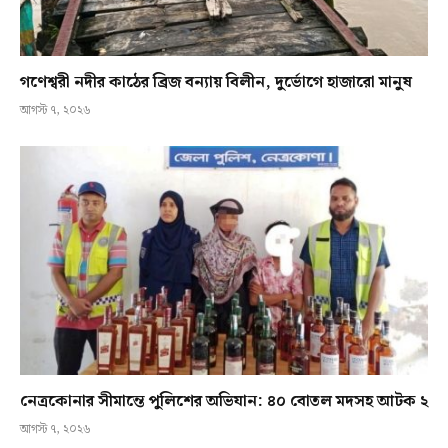
গণেশ্বরী নদীর কাঠের ব্রিজ বন্যায় বিলীন, দুর্ভোগে হাজারো মানুষ
আগস্ট ৭, ২০২৬
নেত্রকোনার সীমান্তে পুলিশের অভিযান: ৪০ বোতল মদসহ আটক ২
আগস্ট ৭, ২০২৬