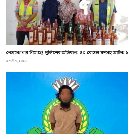
নেত্রকোনার সীমান্তে পুলিশের অভিযান: ৪০ বোতল মদসহ আটক ২
আগস্ট ৭, ২০২৬