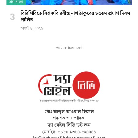
সারা বাংলা
বিরিশিরিতে বিশ্বকবি রবীন্দ্রনাথ ঠাকুরের ৮৫তম প্রয়াণ দিবস
পালিত
আগস্ট ৬, ২০২৬
Advertisement
মোঃ আব্দুল আওয়াল হিমেল
প্রকাশক ও সম্পাদক
দ্যা মেইল বিডি ডট কম
মোবাইল: +৮৮০ ১৩১৪-৫২৪৭৪৯