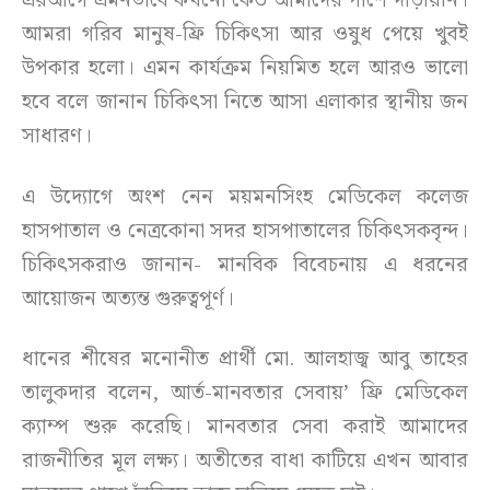
এরআগে এমনভাবে কখনো কেউ আমাদের পাশে দাঁড়ায়নি।
আমরা গরিব মানুষ-ফ্রি চিকিৎসা আর ওষুধ পেয়ে খুবই
উপকার হলো। এমন কার্যক্রম নিয়মিত হলে আরও ভালো
হবে বলে জানান চিকিৎসা নিতে আসা এলাকার স্থানীয় জন
সাধারণ।
এ উদ্যোগে অংশ নেন ময়মনসিংহ মেডিকেল কলেজ
হাসপাতাল ও নেত্রকোনা সদর হাসপাতালের চিকিৎসকবৃন্দ।
চিকিৎসকরাও জানান- মানবিক বিবেচনায় এ ধরনের
আয়োজন অত্যন্ত গুরুত্বপূর্ণ।
ধানের শীষের মনোনীত প্রার্থী মো. আলহাজ্ব আবু তাহের
তালুকদার বলেন, আর্ত-মানবতার সেবায়’ ফ্রি মেডিকেল
ক্যাম্প শুরু করেছি। মানবতার সেবা করাই আমাদের
রাজনীতির মূল লক্ষ্য। অতীতের বাধা কাটিয়ে এখন আবার