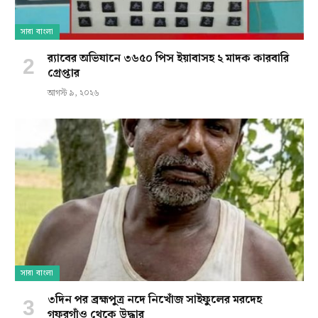
সারা বাংলা
র‍্যাবের অভিযানে ৩৬৫০ পিস ইয়াবাসহ ২ মাদক কারবারি
গ্রেপ্তার
আগস্ট ৯, ২০২৬
সারা বাংলা
৩দিন পর ব্রহ্মপুত্র নদে নিখোঁজ সাইফুলের মরদেহ
গফরগাঁও থেকে উদ্ধার