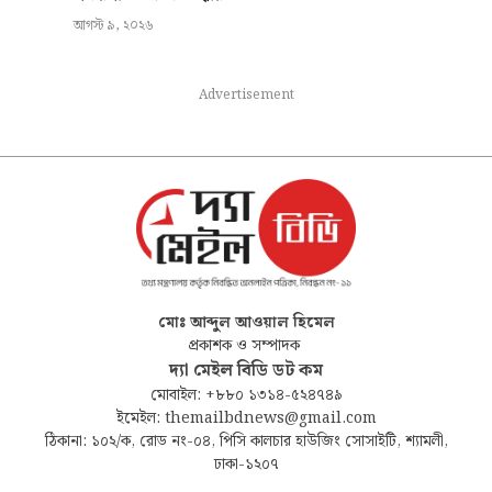
আগস্ট ৯, ২০২৬
Advertisement
মোঃ আব্দুল আওয়াল হিমেল
প্রকাশক ও সম্পাদক
দ্যা মেইল বিডি ডট কম
মোবাইল: +৮৮০ ১৩১৪-৫২৪৭৪৯
ইমেইল: themailbdnews@gmail.com
ঠিকানা: ১০২/ক, রোড নং-০৪, পিসি কালচার হাউজিং সোসাইটি, শ্যামলী,
ঢাকা-১২০৭