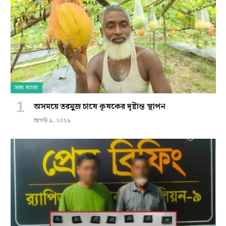
সারা বাংলা
অসময়ে তরমুজ চাষে কৃষকের দৃষ্টান্ত স্থাপন
আগস্ট ৯, ২০২৬