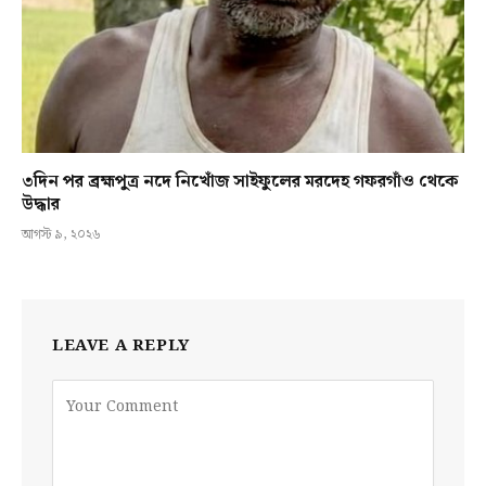
৩দিন পর ব্রহ্মপুত্র নদে নিখোঁজ সাইফুলের মরদেহ গফরগাঁও থেকে
উদ্ধার
আগস্ট ৯, ২০২৬
LEAVE A REPLY