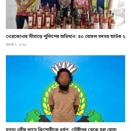
নেত্রকোনার সীমান্তে পুলিশের অভিযান: ৪০ বোতল মদসহ আটক ২
আগস্ট ৭, ২০২৬
মগড়া নদীর পাড়ে কিশোরীকে ধর্ষণ, গৌরীপুর থেকে মূল হোতা