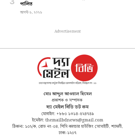
পালিত
আগস্ট ৬, ২০২৬
Advertisement
মোঃ আব্দুল আওয়াল হিমেল
প্রকাশক ও সম্পাদক
দ্যা মেইল বিডি ডট কম
মোবাইল: +৮৮০ ১৩১৪-৫২৪৭৪৯
ইমেইল: themailbdnews@gmail.com
ঠিকানা: ১০২/ক, রোড নং-০৪, পিসি কালচার হাউজিং সোসাইটি, শ্যামলী,
ঢাকা-১২০৭