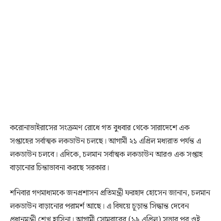
করোনাভাইরাসের সংক্রমণ রোধে গত বুধবার থেকে সারাদেশে এক
সপ্তাহের সর্বাত্মক লকডাউন চলছে। আগামী ২১ এপ্রিল মধ্যরাত পর্যন্ত এ
লকডাউন চলবে। এদিকে, চলমান সর্বাত্মক লকডাউন আরও এক সপ্তাহ
বাড়ানোর চিন্তাভাবনা করছে সরকার।
শনিবার গণমাধ্যমকে জনপ্রশাসন প্রতিমন্ত্রী ফরহাদ হোসেন জানান, চলমান
লকডাউন বাড়ানোর পরামর্শ আছে। এ বিষয়ে চূড়ান্ত সিদ্ধান্ত দেবেন
প্রধানমন্ত্রী শেখ হাসিনা। আগামী সোমবারের (১৯ এপ্রিল) সভার পর ওই