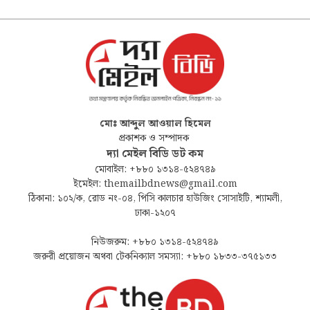
মোঃ আব্দুল আওয়াল হিমেল
প্রকাশক ও সম্পাদক
দ্যা মেইল বিডি ডট কম
মোবাইল: +৮৮০ ১৩১৪-৫২৪৭৪৯
ইমেইল: themailbdnews@gmail.com
ঠিকানা: ১০২/ক, রোড নং-০৪, পিসি কালচার হাউজিং সোসাইটি, শ্যামলী,
ঢাকা-১২০৭
নিউজরুম: +৮৮০ ১৩১৪-৫২৪৭৪৯
জরুরী প্রয়োজন অথবা টেকনিক্যাল সমস্যা: +৮৮০ ১৮৩৩-৩৭৫১৩৩