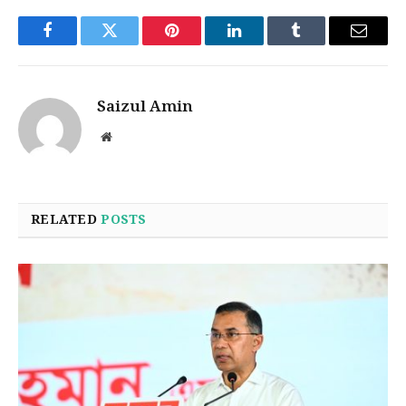
Facebook
Twitter
Pinterest
LinkedIn
Tumblr
Email
Saizul Amin
Website
RELATED
POSTS