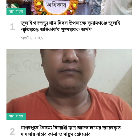
সারা বাংলা
জুলাই গণঅভ্যুত্থান দিবস উপলক্ষে সুনামগঞ্জে জুলাই
স্মৃতিস্তম্ভে অধিকার’র পুষ্পস্তবক অর্পণ
আগস্ট ৬, ২০২৬
সারা বাংলা
নাগরপুরে বৈষম্য বিরোধী ছাত্র আন্দোলনের দায়েরকৃত
মামলায় বাহার কানা ও মাছুম গ্রেফতার