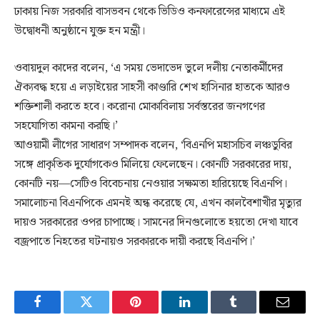
ঢাকায় নিজ সরকারি বাসভবন থেকে ভিডিও কনফারেন্সের মাধ্যমে এই
উদ্বোধনী অনুষ্ঠানে যুক্ত হন মন্ত্রী।
ওবায়দুল কাদের বলেন, ‘এ সময় ভেদাভেদ ভুলে দলীয় নেতাকর্মীদের
ঐক্যবদ্ধ হয়ে এ লড়াইয়ের সাহসী কাণ্ডারি শেখ হাসিনার হাতকে আরও
শক্তিশালী করতে হবে। করোনা মোকাবিলায় সর্বস্তরের জনগণের
সহযোগিতা কামনা করছি।’
আওয়ামী লীগের সাধারণ সম্পাদক বলেন, ‘বিএনপি মহাসচিব লঞ্চডুবির
সঙ্গে প্রাকৃতিক দুর্যোগকেও মিলিয়ে ফেলেছেন। কোনটি সরকারের দায়,
কোনটি নয়—সেটিও বিবেচনায় নেওয়ার সক্ষমতা হারিয়েছে বিএনপি।
সমালোচনা বিএনপিকে এমনই অন্ধ করেছে যে, এখন কালবৈশাখীর মৃত্যুর
দায়ও সরকারের ওপর চাপাচ্ছে। সামনের দিনগুলোতে হয়তো দেখা যাবে
বজ্রপাতে নিহতের ঘটনায়ও সরকারকে দায়ী করছে বিএনপি।’
Facebook
Twitter
Pinterest
LinkedIn
Tumblr
Email