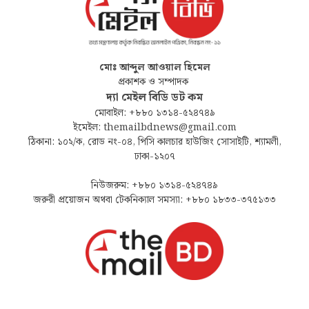
মোঃ আব্দুল আওয়াল হিমেল
প্রকাশক ও সম্পাদক
দ্যা মেইল বিডি ডট কম
মোবাইল: +৮৮০ ১৩১৪-৫২৪৭৪৯
ইমেইল: themailbdnews@gmail.com
ঠিকানা: ১০২/ক, রোড নং-০৪, পিসি কালচার হাউজিং সোসাইটি, শ্যামলী,
ঢাকা-১২০৭
নিউজরুম: +৮৮০ ১৩১৪-৫২৪৭৪৯
জরুরী প্রয়োজন অথবা টেকনিক্যাল সমস্যা: +৮৮০ ১৮৩৩-৩৭৫১৩৩