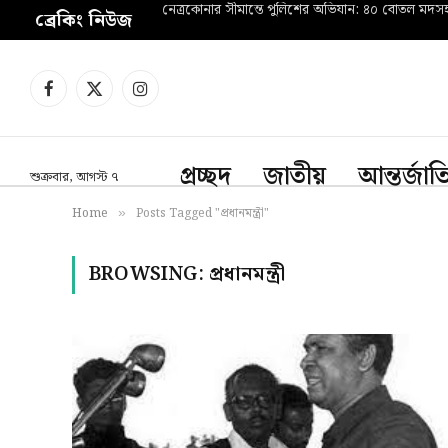
নেত্রকোনার সীমান্তে পুলিশের অভিযান: ৪০ বোতল মদ
ব্রেকিং নিউজ
Facebook
X
Instagram
(Twitter)
প্রচ্ছদ
জাতীয়
আন্তর্জা
শুক্রবার, আগস্ট ৭
Home
Posts Tagged "প্রধানমন্ত্রী"
»
BROWSING:
প্রধানমন্ত্রী