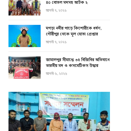
৪০ বোতল মদসহ আটক ২
আগস্ট ৭, ২০২৬
মগড়া নদীর পাড়ে কিশোরীকে ধর্ষণ,
গৌরীপুর থেকে মূল হোতা গ্রেপ্তার
আগস্ট ৭, ২০২৬
জামালপুর সীমান্তে ৩৫ বিজিবির অভিযানে
ভারতীয় মদ ও কসমেটিকস উদ্ধার
আগস্ট ৬, ২০২৬