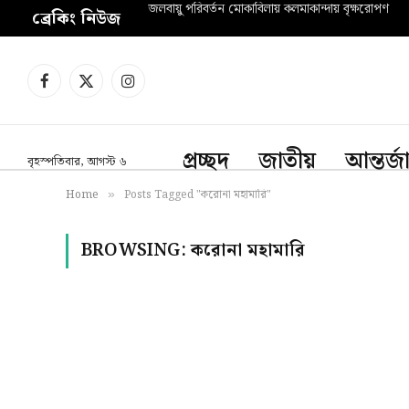
জলবায়ু পরিবর্তন মোকাবিলায় কলমাকান্দায় বৃক্ষরোপণ
ব্রেকিং নিউজ
Facebook
X
Instagram
(Twitter)
প্রচ্ছদ
জাতীয়
আন্তর্
বৃহস্পতিবার, আগস্ট ৬
Home
Posts Tagged "করোনা মহামারি"
»
BROWSING:
করোনা মহামারি