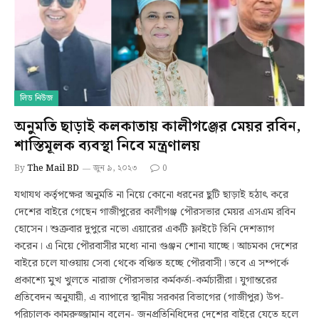
লিড নিউজ
অনুমতি ছাড়াই কলকাতায় কালীগঞ্জের মেয়র রবিন,
শাস্তিমূলক ব্যবস্থা নিবে মন্ত্রণালয়
By
The Mail BD
জুন ৯, ২০২৩
0
যথাযথ কর্তৃপক্ষের অনুমতি না নিয়ে কোনো ধরনের ছুটি ছাড়াই হঠাৎ করে
দেশের বাইরে গেছেন গাজীপুরের কালীগঞ্জ পৌরসভার মেয়র এসএম রবিন
হোসেন। শুক্রবার দুপুরে নভো এয়ারের একটি ফ্লাইটে তিনি দেশত্যাগ
করেন। এ নিয়ে পৌরবাসীর মধ্যে নানা গুঞ্জন শোনা যাচ্ছে। আচমকা দেশের
বাইরে চলে যাওয়ায় সেবা থেকে বঞ্চিত হচ্ছে পৌরবাসী। তবে এ সম্পর্কে
প্রকাশ্যে মুখ খুলতে নারাজ পৌরসভার কর্মকর্তা-কর্মচারীরা। যুগান্তরের
প্রতিবেদন অনুযায়ী, এ ব্যাপারে স্থানীয় সরকার বিভাগের (গাজীপুর) উপ-
পরিচালক কামরুজ্জামান বলেন- জনপ্রতিনিধিদের দেশের বাইরে যেতে হলে