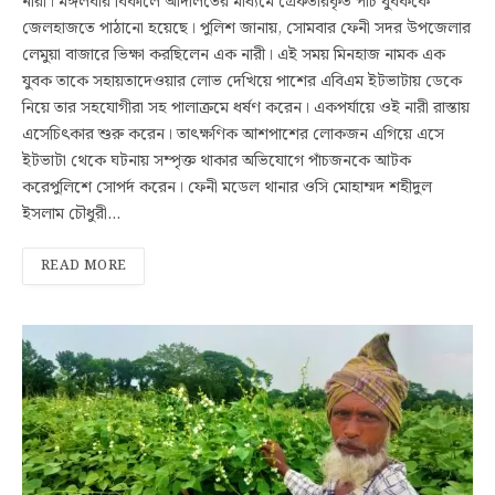
নারী। মঙ্গলবার বিকালে আদালতের মাধ্যমে গ্রেফতারকৃত পাঁচ যুবককে
জেলহাজতে পাঠানো হয়েছে। পুলিশ জানায়, সোমবার ফেনী সদর উপজেলার
লেমুয়া বাজারে ভিক্ষা করছিলেন এক নারী। এই সময় মিনহাজ নামক এক
যুবক তাকে সহায়তাদেওয়ার লোভ দেখিয়ে পাশের এবিএম ইটভাটায় ডেকে
নিয়ে তার সহযোগীরা সহ পালাক্রমে ধর্ষণ করেন। একপর্যায়ে ওই নারী রাস্তায়
এসেচিৎকার শুরু করেন। তাৎক্ষণিক আশপাশের লোকজন এগিয়ে এসে
ইটভাটা থেকে ঘটনায় সম্পৃক্ত থাকার অভিযোগে পাঁচজনকে আটক
করেপুলিশে সোপর্দ করেন। ফেনী মডেল থানার ওসি মোহাম্মদ শহীদুল
ইসলাম চৌধুরী…
READ MORE