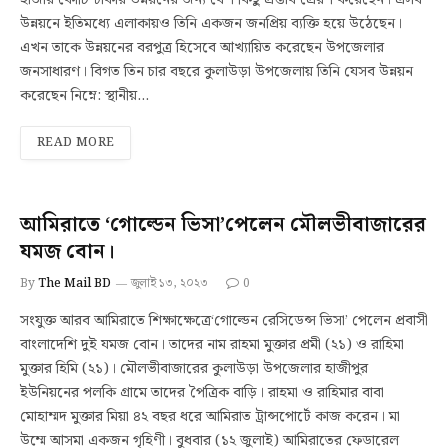
উন্নয়নে ইতিমধ্যে এলাকায়ও তিনি একজন জনপ্রিয় ব্যক্তি হয়ে উঠেছেন।
এখন তাকে উন্নয়নের বরপুত্র হিসেবে আখ্যায়িত করেছেন উপজেলার
জনসাধারণ। বিগত তিন চার বছরে কুলাউড়া উপজেলায় তিনি যেসব উন্নয়ন
করেছেন নিম্নে: স্থানীয়…
READ MORE
আমিরাতে ‘গোল্ডেন ভিসা’পেলেন মৌলভীবাজারের
যমজ বোন।
By
The Mail BD
জুলাই ১৩, ২০২৩
0
সংযুক্ত আরব আমিরাতে শিক্ষাক্ষেত্রে‘গোল্ডেন রেসিডেন্স ভিসা’ পেলেন প্রবাসী
বাংলাদেশি দুই যমজ বোন। তাদের নাম রাহমা মুক্তার প্রমী (২১) ও রাহিমা
মুক্তার হিমি (২১)। মৌলভীবাজারের কুলাউড়া উপজেলার হাজীপুর
ইউনিয়নের পলকি গ্রামে তাদের পৈত্রিক বাড়ি। রাহমা ও রাহিমার বাবা
মোহাম্মদ মুক্তার মিয়া ৪২ বছর ধরে আমিরাত ট্রান্সপোর্টে কাজ করেন। মা
উম্মে আসমা একজন গৃহিণী। বুধবার (১২ জুলাই) আমিরাতের ফেডারেল