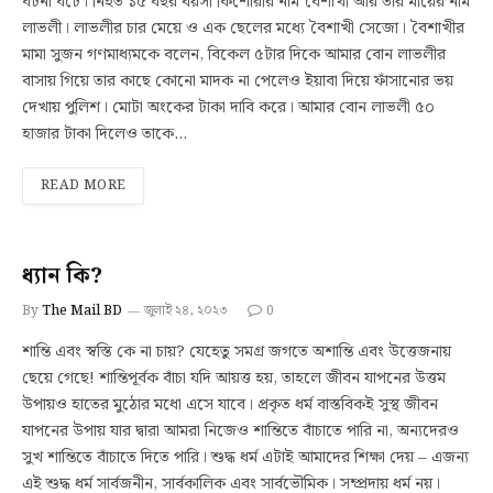
ঘটনা ঘটে। নিহত ১৫ বছর বয়সী কিশোরীর নাম বৈশাখী আর তার মায়ের নাম
লাভলী। লাভলীর চার মেয়ে ও এক ছেলের মধ্যে বৈশাখী সেজো। বৈশাখীর
মামা সুজন গণমাধ্যমকে বলেন, বিকেল ৫টার দিকে আমার বোন লাভলীর
বাসায় গিয়ে তার কাছে কোনো মাদক না পেলেও ইয়াবা দিয়ে ফাঁসানোর ভয়
দেখায় পুলিশ। মোটা অংকের টাকা দাবি করে। আমার বোন লাভলী ৫০
হাজার টাকা দিলেও তাকে…
READ MORE
ধ্যান কি?
By
The Mail BD
জুলাই ২৪, ২০২৩
0
শান্তি এবং স্বস্তি কে না চায়? যেহেতু সমগ্র জগতে অশান্তি এবং উত্তেজনায়
ছেয়ে গেছে! শান্তিপূর্বক বাঁচা যদি আয়ত্ত হয়, তাহলে জীবন যাপনের উত্তম
উপায়ও হাতের মুঠোর মধো এসে যাবে। প্রকৃত ধর্ম বাস্তবিকই সুস্থ জীবন
যাপনের উপায় যার দ্বারা আমরা নিজেও শান্তিতে বাঁচাতে পারি না, অন্যদেরও
সুখ শান্তিতে বাঁচাতে দিতে পারি। শুদ্ধ ধর্ম এটাই আমাদের শিক্ষা দেয় – এজন্য
এই শুদ্ধ ধর্ম সার্বজনীন, সার্বকালিক এবং সার্বভৌমিক। সম্প্রদায় ধর্ম নয়।