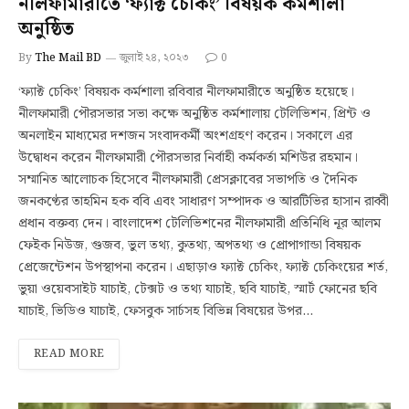
নীলফামারীতে ‘ফ্যাক্ট চেকিং’ বিষয়ক কর্মশালা
অনুষ্ঠিত
By
The Mail BD
জুলাই ২৪, ২০২৩
0
‘ফ্যাক্ট চেকিং’ বিষয়ক কর্মশালা রবিবার নীলফামারীতে অনুষ্ঠিত হয়েছে।
নীলফামারী পৌরসভার সভা কক্ষে অনুষ্ঠিত কর্মশালায় টেলিভিশন, প্রিন্ট ও
অনলাইন মাধ্যমের দশজন সংবাদকর্মী অংশগ্রহণ করেন। সকালে এর
উদ্বোধন করেন নীলফামারী পৌরসভার নির্বাহী কর্মকর্তা মশিউর রহমান।
সম্মানিত আলোচক হিসেবে নীলফামারী প্রেসক্লাবের সভাপতি ও দৈনিক
জনকণ্ঠের তাহমিন হক ববি এবং সাধারণ সম্পাদক ও আরটিভির হাসান রাব্বী
প্রধান বক্তব্য দেন। বাংলাদেশ টেলিভিশনের নীলফামারী প্রতিনিধি নূর আলম
ফেইক নিউজ, গুজব, ভুল তথ্য, কুতথ্য, অপতথ্য ও প্রোপাগান্ডা বিষয়ক
প্রেজেন্টেশন উপস্থাপনা করেন। এছাড়াও ফ্যাক্ট চেকিং, ফ্যাক্ট চেকিংয়ের শর্ত,
ভুয়া ওয়েবসাইট যাচাই, টেক্সট ও তথ্য যাচাই, ছবি যাচাই, স্মার্ট ফোনের ছবি
যাচাই, ভিডিও যাচাই, ফেসবুক সার্চসহ বিভিন্ন বিষয়ের উপর…
READ MORE