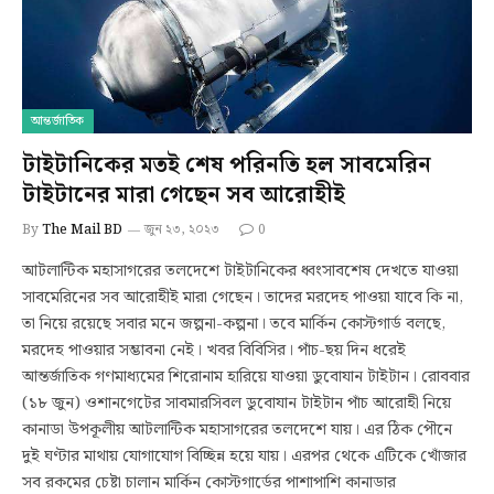
আন্তর্জাতিক
টাইটানিকের মতই শেষ পরিনতি হল সাবমেরিন
টাইটানের মারা গেছেন সব আরোহীই
By
The Mail BD
জুন ২৩, ২০২৩
0
আটলান্টিক মহাসাগরের তলদেশে টাইটানিকের ধ্বংসাবশেষ দেখতে যাওয়া
সাবমেরিনের সব আরোহীই মারা গেছেন। তাদের মরদেহ পাওয়া যাবে কি না,
তা নিয়ে রয়েছে সবার মনে জল্পনা-কল্পনা। তবে মার্কিন কোস্টগার্ড বলছে,
মরদেহ পাওয়ার সম্ভাবনা নেই। খবর বিবিসির। পাঁচ-ছয় দিন ধরেই
আন্তর্জাতিক গণমাধ্যমের শিরোনাম হারিয়ে যাওয়া ডুবোযান টাইটান। রোববার
(১৮ জুন) ওশানগেটের সাবমারসিবল ডুবোযান টাইটান পাঁচ আরোহী নিয়ে
কানাডা উপকূলীয় আটলান্টিক মহাসাগরের তলদেশে যায়। এর ঠিক পৌনে
দুই ঘণ্টার মাথায় যোগাযোগ বিচ্ছিন্ন হয়ে যায়। এরপর থেকে এটিকে খোঁজার
সব রকমের চেষ্টা চালান মার্কিন কোস্টগার্ডের পাশাপাশি কানাডার