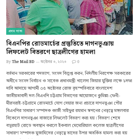
প্রথম পাতা
বিএনপির রোডমার্চের প্রস্তুতিতে দাগনভূঞায়
লিফলেট বিতরণে ছাত্রলীগের হামলা
By
The Mail BD
অক্টোবর ৩, ২০২৩
0
বর্তমান সরকারের পদত্যাগ, সংসদ বিলুপ্ত করন, নির্দলীয় নিরপেক্ষ সরকারের
অধীনে সংসদ নির্বাচন ও সাবেক প্রধানমন্ত্রী খালেদা জিয়ার মুক্তির লক্ষে ১দফা
দাবি আদায়ে আগামী ০৫ অক্টোবর রোজ বৃহস্পতিবারে বাংলাদেশ
জাতীয়তাবাদী দল-বিএনপি চট্টগ্রাম বিভাগের আয়োজনে কুমিল্লা-ফেনী-
মীরসরাই-চট্টগ্রামে রোডমার্চে যোগ দেয়ার জন্য প্রচারে দাগনভূঞা পৌর
বিএনপির সাধারণ সম্পাদক কাজী সাইফুর রহমান স্বপনের নেতৃত্বে মঙ্গলবার
বিকেলে দাগনভূঞা বাজারে লিফলেট বিতরণ করা হয়। বিতরণ শেষে
বসুরহাট রোডে অবস্থান করলে ইকবাল মেমোরিয়াল কলেজ ছাত্রলীগের
সাধারণ সম্পাদক মুজাহিদের নেতৃত্বে তাদের উপর অতর্কিত হামলা করা হয়