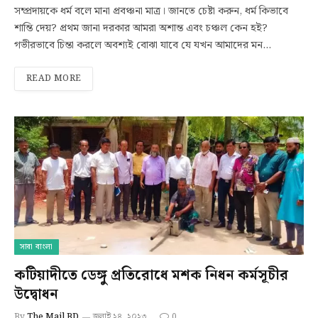
সম্প্রদায়কে ধর্ম বলে মানা প্রবঞ্চনা মাত্র। জানতে চেষ্টা করুন, ধর্ম কিভাবে
শান্তি দেয়? প্রথম জানা দরকার আমরা অশান্ত এবং চঞ্চল কেন হই?
গভীরভাবে চিন্তা করলে অবশ্যই বোঝা যাবে যে যখন আমাদের মন…
READ MORE
সারা বাংলা
কটিয়াদীতে ডেঙ্গু প্রতিরোধে মশক নিধন কর্মসূচীর
উদ্বোধন
By
The Mail BD
জুলাই ২৪, ২০২৩
0