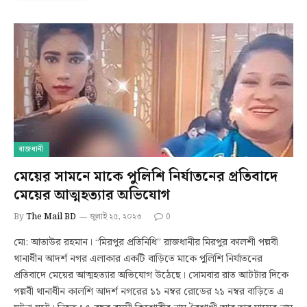
রাজধানী
মেয়ের সামনে মাকে পুলিশি নির্যাতনের প্রতিবাদে
মেয়ের আত্মহত্যার অভিযোগ
By
The Mail BD
জুলাই ২৫, ২০২৩
0
মো: আতাউর রহমান। “মিরপুর প্রতিনিধি” রাজধানীর মিরপুর কালশী পল্লবী
থানাধীন আদর্শ নগর এলাকার একটি বাড়িতে মাকে পুলিশি নির্যাতনের
প্রতিবাদে মেয়ের আত্মহত্যার অভিযোগ উঠেছে। সোমবার রাত আটটার দিকে
পল্লবী থানাধীন কালশি আদর্শ নগরের ১১ নম্বর রোডের ২১ নম্বর বাড়িতে এ