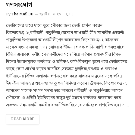
গণসংযোগ
By
The Mail BD
জুলাই ৯, ২০২৩
0
ভোটারদের দ্বারে দ্বারে ঘুরে নৌকার জন্য ভোট প্রার্থনা করেন
কিশোরগঞ্জ-২(কটিয়াদী-পাকুন্দিয়া)আসনে আওয়ামী লীগ মনোনীত প্রত্যাশী
পাকুন্দিয়া উপজেলা আওয়ামীলীগের আহবায়ক,কিশোরগঞ্জ-২ আসনের
সাবেক সংসদ সদস্য এডঃ সোহরাব উদ্দিন। গতকাল দিনব্যাপী গণসংযোগে
বিভিন্ন এলাকায় দলীয় নেতাকর্মীদের সঙ্গে নিয়ে বর্তমান প্রধানমন্ত্রীর বিগত
দিনের উন্নয়নমূলক কর্মকান্ড ও ভবিষ্যৎ কর্মপরিকল্পনা তুলে ধরে ভোটারদের
কাছে ভোট প্রার্থনা করেন আচমিতা,সহস্রাম ধুলদিয়া,বনগ্রাম ও করগাও
ইউনিয়নের বিভিন্ন এলাকায় গণসংযোগ করে সাধারন মানুষের সঙ্গে পবিত্র
ঈদ-উল আজহার শুভেচ্ছা ও কুশল বিনিময় করেন। ঈ্রসঙ্গত, কিশোরগঞ্জ-২
আসনের সাবেক সংসদ সদস্য তার আমলে কটিয়াদী ও পাকুন্দিয়ায় আসনে
পৌরসভা ও প্রতিটি ইউনিয়নের অভূতপূর্ব উন্নয়ন কর্মকান্ড বাস্তবায়ন করে
একজন উন্নয়নকামী কর্মবীর রাজনীতিক হিসেবে সর্বমহলে প্রশংসিত হন। এ…
READ MORE