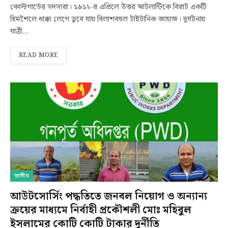
কোস্টগার্ডের সদস্যরা। ১৯১২-র এপ্রিলে উত্তর আটলান্টিকে বিরাট একটি
হিমশৈলে ধাক্কা লেগে ডুবে যায় বিলাশবহুল টাইটানিক জাহাজ। দুর্ঘটনায়
যাত্রী…
READ MORE
জাতীয়
আউটসোর্সিং পদ্ধতিতে জনবল নিয়োগ ও অন্যান্য
ক্রয়ের মাধ্যমে নির্বাহী প্রকৌশলী মোঃ মহিবুল
ইসলামের কোটি কোটি টাকার দুর্নীতি