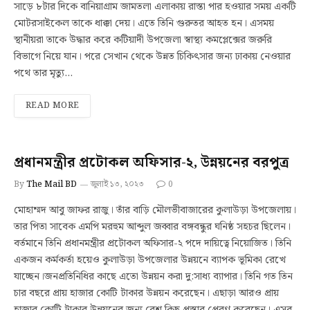
সাড়ে ৮টার দিকে বানিয়াগ্রাম জামতলা এলাকায় রাস্তা পার হওয়ার সময় একটি
মোটরসাইকেল তাকে ধাক্কা দেয়। এতে তিনি গুরুতর আহত হন। এসময়
স্থানীয়রা তাকে উদ্ধার করে কটিয়াদী উপজেলা স্বাস্থ্য কমপ্লেক্সের জরুরি
বিভাগে নিয়ে যান। পরে সেখান থেকে উন্নত চিকিৎসার জন্য ঢাকায় নেওয়ার
পথে তার মৃত্যু…
READ MORE
প্রধানমন্ত্রীর প্রটোকল অফিসার-২, উন্নয়নের বরপুত্র
By
The Mail BD
জুলাই ১৩, ২০২৩
0
মোহাম্মদ আবু জাফর রাজু। তাঁর বাড়ি মৌলভীবাজারের কুলাউড়া উপজেলায়।
তার পিতা সাবেক এমপি মরহুম আব্দুল জব্বার বঙ্গবন্ধুর ঘনিষ্ঠ সহচর ছিলেন।
বর্তমানে তিনি প্রধানমন্ত্রীর প্রটোকল অফিসার-২ পদে দায়িত্বে নিয়োজিত। তিনি
একজন কর্মকর্তা হয়েও কুলাউড়া উপজেলার উন্নয়নে ব্যাপক ভূমিকা রেখে
যাচ্ছেন।জনপ্রতিনিধির কাছে এতো উন্নয়ন করা দু:সাধ্য ব্যাপার। তিনি গত তিন
চার বছরে প্রায় হাজার কোটি টাকার উন্নয়ন করেছেন। এছাড়া আরও প্রায়
হাজার কোটি টাকার উন্নয়নের জন্য বেশ কিছু প্রস্তাব প্রেরণ করেছেন। এসব