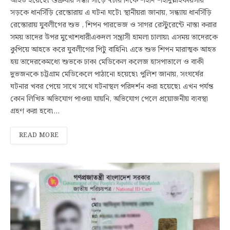
আহত হয়েছে৷ শুক্রবার সন্ধ্যা সাড়ে ৭টার দিকে শহীদ শহীদুল্লাহকায়সার
সড়কে ধানসিঁড়ি রেস্তোরায় এ ঘটনা ঘটে৷ স্থানীয়রা জানায়, সন্ধ্যায় ধানসিঁড়ি
রেস্তোরায় যুবলীগেৱ শুভ , শিপন পারভেজ ও সাগর রেস্টুরেন্টে নাস্তা করার
সময় তাদের উপর মুখোশধারীএকদল সন্ত্রাসী হামলা চালায়৷ এসময় তাদেরকে
কুপিয়ে আহতে করে যুবলীগের পিটু বাহিনি৷ এতে শুভ শিপন মারাত্মক আহত
হয় তাদেরকেমধ্যে শুভকে ঢাকা মেডিকেল কলেজ হাসপাতালে ও বাকী
দুভজনকে চট্টগ্রাম মেডিকেলে পাঠানো হয়েছে৷ পুলিশ জানায়, সংঘর্ষের
ঘটনার খবর পেয়ে সাথে সাথে ঘটনাস্থল পরিদর্শন করা হয়েছে৷ এখন পর্যন্ত
কোন লিখিত অভিযোগ পাওয়া যায়নি, অভিযোগ পেলে প্রয়োজনীয় ব্যবস্থা
গ্রহণ করা হবে৷…
READ MORE