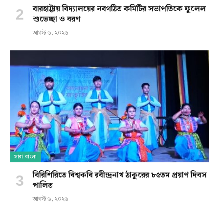
বারহাট্টায় বিদ্যালয়ের নবগঠিত কমিটির সভাপতিকে ফুলেল
শুভেচ্ছা ও বরণ
আগস্ট ৬, ২০২৬
সারা বাংলা
বিরিশিরিতে বিশ্বকবি রবীন্দ্রনাথ ঠাকুরের ৮৫তম প্রয়াণ দিবস
পালিত
আগস্ট ৬, ২০২৬