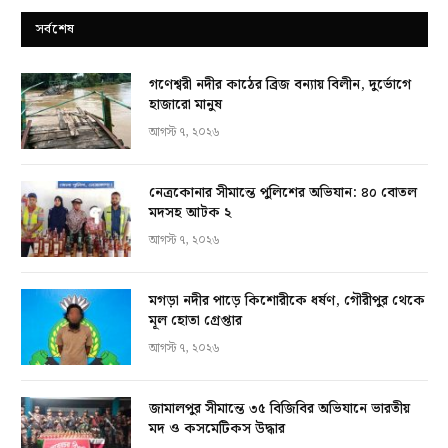
সর্বশেষ
গণেশ্বরী নদীর কাঠের ব্রিজ বন্যায় বিলীন, দুর্ভোগে
হাজারো মানুষ
আগস্ট ৭, ২০২৬
নেত্রকোনার সীমান্তে পুলিশের অভিযান: ৪০ বোতল
মদসহ আটক ২
আগস্ট ৭, ২০২৬
মগড়া নদীর পাড়ে কিশোরীকে ধর্ষণ, গৌরীপুর থেকে
মূল হোতা গ্রেপ্তার
আগস্ট ৭, ২০২৬
জামালপুর সীমান্তে ৩৫ বিজিবির অভিযানে ভারতীয়
মদ ও কসমেটিকস উদ্ধার