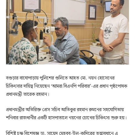
বগুড়ার বাঘোপাড়ায় পুলিশের গুলিতে আহত মো. নয়ন হোসেনের
চিকিৎসার দায়িত্ব নিয়েছেন ‘আমরা বিএনপি পরিবার’-এর প্রধান পৃষ্ঠপোষক
প্রধানমন্ত্রী তারেক রহমান।
প্রধানমন্ত্রীর অতিরিক্ত প্রেস সচিব আতিকুর রহমান রুমনের সহযোগিতায়
শনিবার রাজধানীর একটি হাসপাতালে নয়নের চোখের চিকিৎসা শুরু হয়।
বিশিষ্ট চক্ষু বিশেষজ্ঞ ডা. সায়েদ মেহবুব-উল-কাদিরের তত্ত্বাবধানে এ