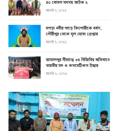
৪০ বোতল মদসহ আটক ২
আগস্ট ৭, ২০২৬
মগড়া নদীর পাড়ে কিশোরীকে ধর্ষণ,
গৌরীপুর থেকে মূল হোতা গ্রেপ্তার
আগস্ট ৭, ২০২৬
জামালপুর সীমান্তে ৩৫ বিজিবির অভিযানে
ভারতীয় মদ ও কসমেটিকস উদ্ধার
আগস্ট ৬, ২০২৬