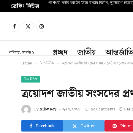
গণেশ্বরী নদীর কাঠের ব্রিজ বন্যায় বিলীন, দুর্ভোগে হাজা
ব্রেকিং নিউজ
Facebook
X
Instagram
(Twitter)
প্রচ্ছদ
জাতীয়
আন্তর্জাত
শনিবার, আগস্ট ৮
Home
লিড নিউজ
ত্রয়োদশ জাতীয় সংসদের প্রথম বাজেট অধিবেশন আজ
»
»
লিড নিউজ
ত্রয়োদশ জাতীয় সংসদের প
By
Niloy Roy
জুন ৭, ২০২৬
No Comments
4 Mi
Facebook
Twitter
Pinter