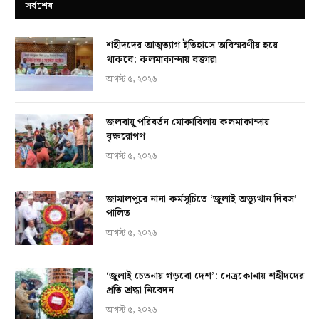
সর্বশেষ
শহীদদের আত্মত্যাগ ইতিহাসে অবিস্মরণীয় হয়ে
থাকবে: কলমাকান্দায় বক্তারা
আগস্ট ৫, ২০২৬
জলবায়ু পরিবর্তন মোকাবিলায় কলমাকান্দায়
বৃক্ষরোপণ
আগস্ট ৫, ২০২৬
জামালপুরে নানা কর্মসূচিতে ‘জুলাই অভ্যুত্থান দিবস’
পালিত
আগস্ট ৫, ২০২৬
‘জুলাই চেতনায় গড়বো দেশ’: নেত্রকোনায় শহীদদের
প্রতি শ্রদ্ধা নিবেদন
আগস্ট ৫, ২০২৬