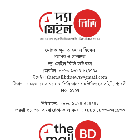
মোঃ আব্দুল আওয়াল হিমেল
প্রকাশক ও সম্পাদক
দ্যা মেইল বিডি ডট কম
মোবাইল: +৮৮০ ১৩১৪-৫২৪৭৪৯
ইমেইল: themailbdnews@gmail.com
ঠিকানা: ১০২/ক, রোড নং-০৪, পিসি কালচার হাউজিং সোসাইটি, শ্যামলী,
ঢাকা-১২০৭
নিউজরুম: +৮৮০ ১৩১৪-৫২৪৭৪৯
জরুরী প্রয়োজন অথবা টেকনিক্যাল সমস্যা: +৮৮০ ১৮৩৩-৩৭৫১৩৩