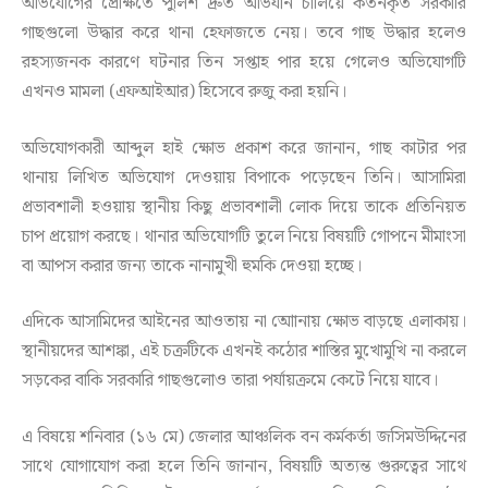
অভিযোগের প্রেক্ষিতে পুলিশ দ্রুত অভিযান চালিয়ে কর্তনকৃত সরকারি
গাছগুলো উদ্ধার করে থানা হেফাজতে নেয়। তবে গাছ উদ্ধার হলেও
রহস্যজনক কারণে ঘটনার তিন সপ্তাহ পার হয়ে গেলেও অভিযোগটি
এখনও মামলা (এফআইআর) হিসেবে রুজু করা হয়নি।
অভিযোগকারী আব্দুল হাই ক্ষোভ প্রকাশ করে জানান, গাছ কাটার পর
থানায় লিখিত অভিযোগ দেওয়ায় বিপাকে পড়েছেন তিনি। আসামিরা
প্রভাবশালী হওয়ায় স্থানীয় কিছু প্রভাবশালী লোক দিয়ে তাকে প্রতিনিয়ত
চাপ প্রয়োগ করছে। থানার অভিযোগটি তুলে নিয়ে বিষয়টি গোপনে মীমাংসা
বা আপস করার জন্য তাকে নানামুখী হুমকি দেওয়া হচ্ছে।
এদিকে আসামিদের আইনের আওতায় না আোনায় ক্ষোভ বাড়ছে এলাকায়।
স্থানীয়দের আশঙ্কা, এই চক্রটিকে এখনই কঠোর শাস্তির মুখোমুখি না করলে
সড়কের বাকি সরকারি গাছগুলোও তারা পর্যায়ক্রমে কেটে নিয়ে যাবে।
এ বিষয়ে শনিবার (১৬ মে) জেলার আঞ্চলিক বন কর্মকর্তা জসিমউদ্দিনের
সাথে যোগাযোগ করা হলে তিনি জানান, বিষয়টি অত্যন্ত গুরুত্বের সাথে