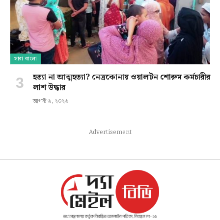
সারা বাংলা
হত্যা না আত্মহত্যা? নেত্রকোনায় ওয়ালটন শোরুম কর্মচারীর
লাশ উদ্ধার
আগস্ট ৬, ২০২৬
Advertisement