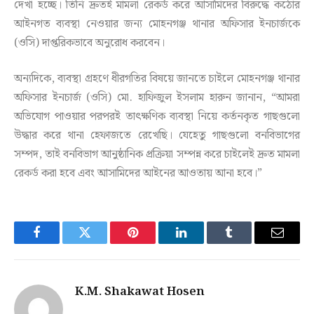
দেখা হচ্ছে। তিনি দ্রুতই মামলা রেকর্ড করে আসামিদের বিরুদ্ধে কঠোর
আইনগত ব্যবস্থা নেওয়ার জন্য মোহনগঞ্জ থানার অফিসার ইনচার্জকে
(ওসি) দাপ্তরিকভাবে অনুরোধ করবেন।
অন্যদিকে, ব্যবস্থা গ্রহণে ধীরগতির বিষয়ে জানতে চাইলে মোহনগঞ্জ থানার
অফিসার ইনচার্জ (ওসি) মো. হাফিজুল ইসলাম হারুন জানান, ‍“আমরা
অভিযোগ পাওয়ার পরপরই তাৎক্ষণিক ব্যবস্থা নিয়ে কর্তনকৃত গাছগুলো
উদ্ধার করে থানা হেফাজতে রেখেছি। যেহেতু গাছগুলো বনবিভাগের
সম্পদ, তাই বনবিভাগ আনুষ্ঠানিক প্রক্রিয়া সম্পন্ন করে চাইলেই দ্রুত মামলা
রেকর্ড করা হবে এবং আসামিদের আইনের আওতায় আনা হবে।”
Facebook
Twitter
Pinterest
LinkedIn
Tumblr
Email
K.M. Shakawat Hosen