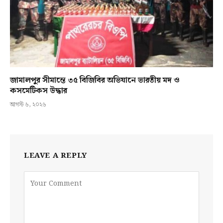
জামালপুর সীমান্তে ৩৫ বিজিবির অভিযানে ভারতীয় মদ ও
কসমেটিকস উদ্ধার
আগস্ট ৬, ২০২৬
LEAVE A REPLY