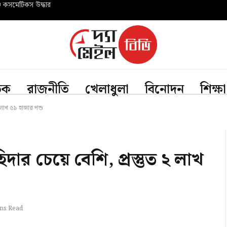
ও কসমেটিকস উদ্ধার
তিক
রাজনীতি
খেলাধুলা
বিনোদন
শিক্ষা
২ লাখ ৫৯ হাজার পশু
দার চেয়ে বেশি, প্রস্তুত ২ লাখ
ns Read