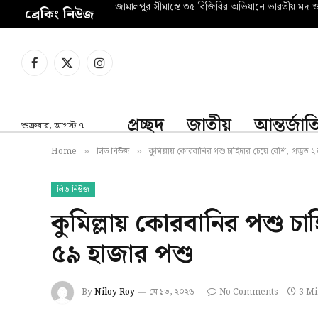
জামালপুর সীমান্তে ৩৫ বিজিবির অভিযানে ভারতীয় মদ 
ব্রেকিং নিউজ
Facebook
X
Instagram
(Twitter)
প্রচ্ছদ
জাতীয়
আন্তর্জা
শুক্রবার, আগস্ট ৭
Home
লিড নিউজ
কুমিল্লায় কোরবানির পশু চাহিদার চেয়ে বেশি, প্রস্তুত 
»
»
লিড নিউজ
কুমিল্লায় কোরবানির পশু চাহি
৫৯ হাজার পশু
By
Niloy Roy
মে ১৩, ২০২৬
No Comments
3 Mi