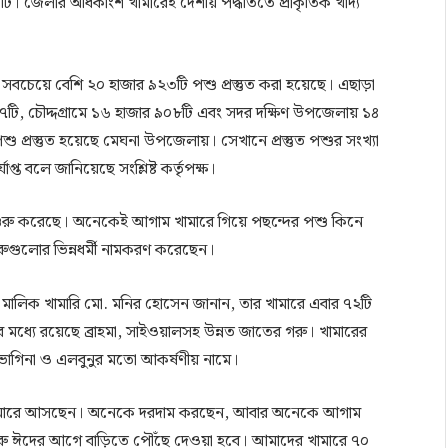
টি। জেলার অধিকাংশ খামারেই দেশীয় পদ্ধতিতে প্রাকৃতিক খাদ্য
বচেয়ে বেশি ২০ হাজার ৯২৩টি পশু প্রস্তুত করা হয়েছে। এছাড়া
টি, চৌদ্দগ্রামে ১৬ হাজার ৯০৮টি এবং সদর দক্ষিণ উপজেলায় ১৪
ু প্রস্তুত হয়েছে মেঘনা উপজেলায়। সেখানে প্রস্তুত পশুর সংখ্যা
প্ত বলে জানিয়েছে সংশ্লিষ্ট কর্তৃপক্ষ।
শুরু করেছে। অনেকেই আগাম খামারে গিয়ে পছন্দের পশু কিনে
রুগুলোর ভিন্নধর্মী নামকরণ করেছেন।
মের মালিক খামারি মো. মনির হোসেন জানান, তার খামারে এবার ৭২টি
র মধ্যে রয়েছে ব্রাহমা, সাইওয়ালসহ উন্নত জাতের গরু। খামারের
া-ভাগিনা ও এলবুনুর মতো আকর্ষণীয় নামে।
 খামারে আসছেন। অনেকে দরদাম করছেন, আবার অনেকে আগাম
গরু ঈদের আগে বাড়িতে পৌঁছে দেওয়া হবে। আমাদের খামারে ৭০