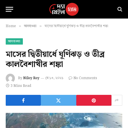
Home
আবহাওয়া
মাসের দ্বিতীয়ার্ধে ঘূর্ণিঝড় ও তীব্র কালবৈশাখীর শঙ্কা
»
»
আবহাওয়া
মাসের দ্বিতীয়ার্ধে ঘূর্ণিঝড় ও তীব্র
কালবৈশাখীর শঙ্কা
By
Niloy Roy
মে ১৩, ২০২৬
No Comments
3 Mins Read