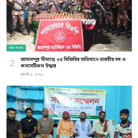
সারা বাংলা
জামালপুর সীমান্তে ৩৫ বিজিবির অভিযানে ভারতীয় মদ ও
কসমেটিকস উদ্ধার
আগস্ট ৬, ২০২৬