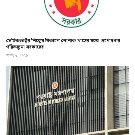
সেমিকন্ডাক্টর শিল্পের বিকাশে পোশাক খাতের মতো প্রণোদনার
পরিকল্পনা সরকারের
আগস্ট ৬, ২০২৬