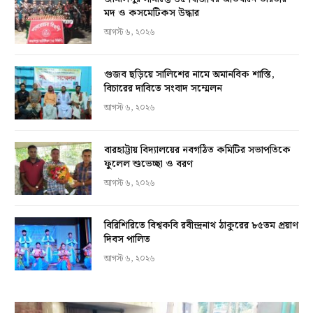
মদ ও কসমেটিকস উদ্ধার
আগস্ট ৬, ২০২৬
গুজব ছড়িয়ে সালিশের নামে অমানবিক শাস্তি,
বিচারের দাবিতে সংবাদ সম্মেলন
আগস্ট ৬, ২০২৬
বারহাট্টায় বিদ্যালয়ের নবগঠিত কমিটির সভাপতিকে
ফুলেল শুভেচ্ছা ও বরণ
আগস্ট ৬, ২০২৬
বিরিশিরিতে বিশ্বকবি রবীন্দ্রনাথ ঠাকুরের ৮৫তম প্রয়াণ
দিবস পালিত
আগস্ট ৬, ২০২৬