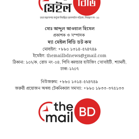
মোঃ আব্দুল আওয়াল হিমেল
প্রকাশক ও সম্পাদক
দ্যা মেইল বিডি ডট কম
মোবাইল: +৮৮০ ১৩১৪-৫২৪৭৪৯
ইমেইল: themailbdnews@gmail.com
ঠিকানা: ১০২/ক, রোড নং-০৪, পিসি কালচার হাউজিং সোসাইটি, শ্যামলী,
ঢাকা-১২০৭
নিউজরুম: +৮৮০ ১৩১৪-৫২৪৭৪৯
জরুরী প্রয়োজন অথবা টেকনিক্যাল সমস্যা: +৮৮০ ১৮৩৩-৩৭৫১৩৩