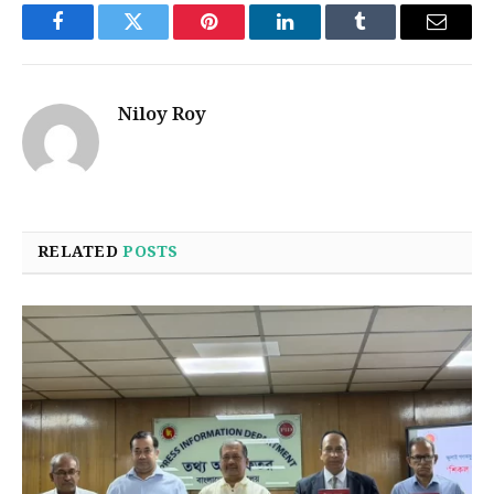
Facebook
Twitter
Pinterest
LinkedIn
Tumblr
Email
Niloy Roy
RELATED
POSTS