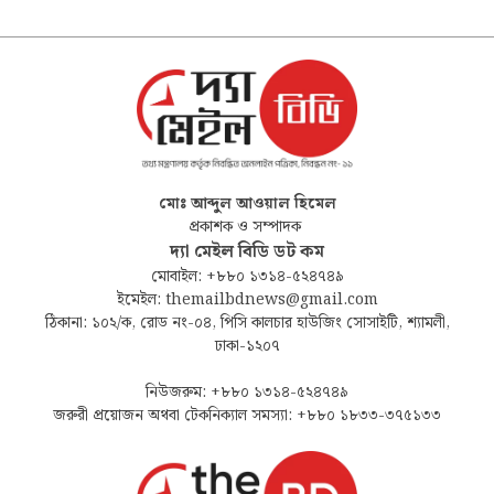
মোঃ আব্দুল আওয়াল হিমেল
প্রকাশক ও সম্পাদক
দ্যা মেইল বিডি ডট কম
মোবাইল: +৮৮০ ১৩১৪-৫২৪৭৪৯
ইমেইল: themailbdnews@gmail.com
ঠিকানা: ১০২/ক, রোড নং-০৪, পিসি কালচার হাউজিং সোসাইটি, শ্যামলী,
ঢাকা-১২০৭
নিউজরুম: +৮৮০ ১৩১৪-৫২৪৭৪৯
জরুরী প্রয়োজন অথবা টেকনিক্যাল সমস্যা: +৮৮০ ১৮৩৩-৩৭৫১৩৩