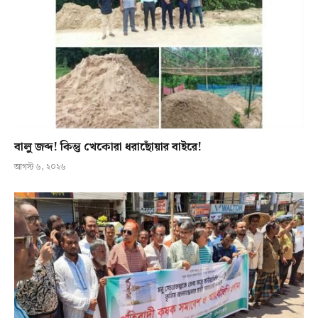
বালু জব্দ! কিন্তু খেকোরা ধরাছোঁয়ার বাইরে!
আগস্ট ৬, ২০২৬