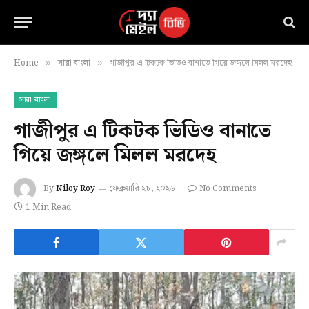
Home
সারা বাংলা
গাজীপুর এ টিকটক ভিডিও বানাতে গিয়ে জঙ্গলে মিলল মরদেহ
»
»
সারা বাংলা
গাজীপুর এ টিকটক ভিডিও বানাতে
গিয়ে জঙ্গলে মিলল মরদেহ
By
Niloy Roy
ফেব্রুয়ারি ২৮, ২০২৬
No Comments
1 Min Read