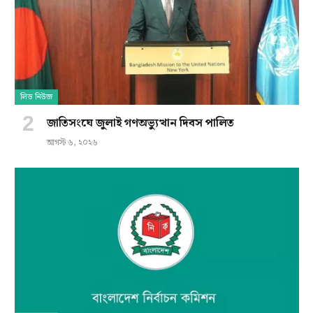
লিড নিউজ
জাতিসংঘে জুলাই গণঅভ্যুত্থান দিবস পালিত
আগস্ট ৬, ২০২৬