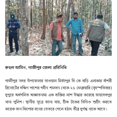
রুহুল আমিন, গাজীপুর জেলা প্রতিনিধি
গাজীপুর সদর উপজেলার ভাওয়াল মির্জাপুর বি কে বাড়ি এলাকার বাঁশরী
রিসোর্টের দক্ষিণ পাশের গহীন শালবন থেকে ২৬ ফেব্রুয়ারি (বৃহস্পতিবার)
দুপুরে অর্ধগলিত অজ্ঞাতনামা এক ব্যক্তির লাশ উদ্ধার করেছে জয়দেবপুর
থানা পুলিশ। স্থানীয় সূত্রে জানা যায়, টিক টকের ভিডিও শুটিং করতে
কয়েক জন কিশোর বনের ভেতরে গেলে হঠাৎ তীব্র দুর্গন্ধ নাকে আসে।