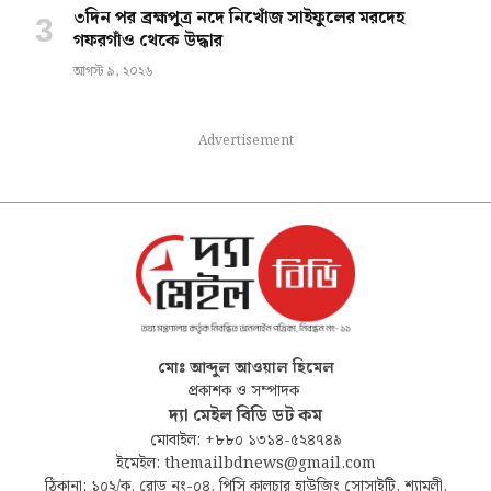
৩দিন পর ব্রহ্মপুত্র নদে নিখোঁজ সাইফুলের মরদেহ
গফরগাঁও থেকে উদ্ধার
আগস্ট ৯, ২০২৬
Advertisement
মোঃ আব্দুল আওয়াল হিমেল
প্রকাশক ও সম্পাদক
দ্যা মেইল বিডি ডট কম
মোবাইল: +৮৮০ ১৩১৪-৫২৪৭৪৯
ইমেইল: themailbdnews@gmail.com
ঠিকানা: ১০২/ক, রোড নং-০৪, পিসি কালচার হাউজিং সোসাইটি, শ্যামলী,