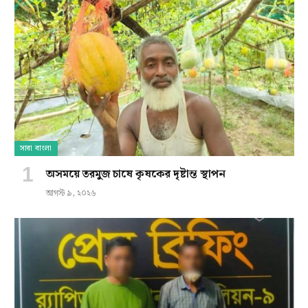
সারা বাংলা
অসময়ে তরমুজ চাষে কৃষকের দৃষ্টান্ত স্থাপন
আগস্ট ৯, ২০২৬