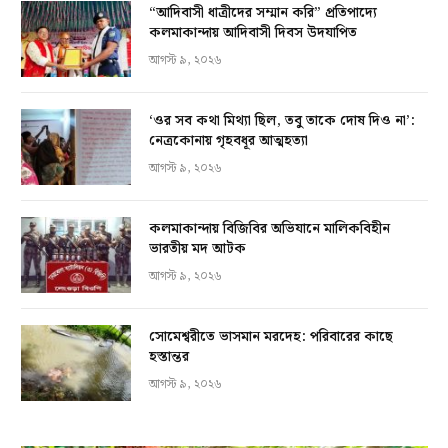
“আদিবাসী ধাত্রীদের সম্মান করি” প্রতিপাদ্যে
কলমাকান্দায় আদিবাসী দিবস উদযাপিত
আগস্ট ৯, ২০২৬
‘ওর সব কথা মিথ্যা ছিল, তবু তাকে দোষ দিও না’:
নেত্রকোনায় গৃহবধূর আত্মহত্যা
আগস্ট ৯, ২০২৬
কলমাকান্দায় বিজিবির অভিযানে মালিকবিহীন
ভারতীয় মদ আটক
আগস্ট ৯, ২০২৬
সোমেশ্বরীতে ভাসমান মরদেহ: পরিবারের কাছে
হস্তান্তর
আগস্ট ৯, ২০২৬