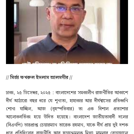
// মির্জা ফখরুল ইসলাম আলমগীর //
ঢাকা, ২৫ ডিসেম্বর, ২০২৫ : বাংলাদেশের সমকালীন রাজনীতির আকাশে
দীর্ঘ আঠারো বছর ধরে যে শূন্যতা, হাহাকার আর দীর্ঘশ্বাসের প্রতিধ্বনি
শোনা যাচ্ছিল, আজ (বৃহস্পতিবার) তা এক বিশাল প্রত্যাশার
আলোকবর্তিকা হয়ে উদিত হয়েছে। বাংলাদেশ জাতীয়তাবাদী দলের
(বিএনপি) ভারপ্রাপ্ত চেয়ারম্যান তারেক রহমান, যাকে দীর্ঘ প্রায় দুই দশক
ধরে প্রতিহিংসার রাজনীতি আর ষড়যন্ত্রমূলক মিথ্যা মামলার বেড়াজালে