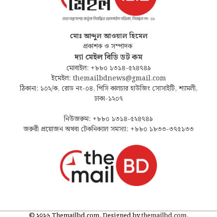
মোঃ আব্দুল আওয়াল হিমেল
প্রকাশক ও সম্পাদক
দ্যা মেইল বিডি ডট কম
মোবাইল: +৮৮০ ১৩১৪-৫২৪৭৪৯
ইমেইল: themailbdnews@gmail.com
ঠিকানা: ১০২/ক, রোড নং-০৪, পিসি কালচার হাউজিং সোসাইটি, শ্যামলী,
ঢাকা-১২০৭
নিউজরুম: +৮৮০ ১৩১৪-৫২৪৭৪৯
জরুরী প্রয়োজন অথবা টেকনিক্যাল সমস্যা: +৮৮০ ১৮৩৩-৩৭৫১৩৩
© ২০২৬ Themailbd.com. Designed by
themailbd.com
.