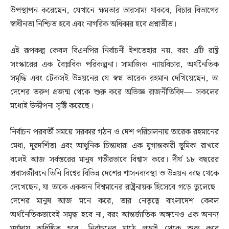
উপস্থাপন করেছেন, যেখানে ক্ষমতার ভারসাম্য থাকবে, বিচার বিভাগের
স্বাধীনতা নিশ্চিত হবে এবং নাগরিক অধিকার হবে প্রশ্নাতীত।
এই রূপকল্প কেবল বিএনপির নির্বাচনী ইশতেহার নয়, বরং এটি রাষ্ট্র
সংস্কারের এক বৈপ্লবিক পরিকল্পনা। সামাজিক ন্যায়বিচার, অর্থনৈতিক
সমৃদ্ধি এবং টেকসই উন্নয়নের যে স্বপ্ন তারেক রহমান দেখিয়েছেন, তা
দেশের তরুণ প্রজন্ম থেকে শুরু করে অভিজ্ঞ রাজনীতিবিদ— সকলের
মধ্যেই উদ্দীপনা সৃষ্টি করেছে।
নির্বাচন পরবর্তী সময়ে সরকার গঠন ও দেশ পরিচালনায় তারেক রহমানের
মেধা, দূরদর্শিতা এবং আধুনিক চিন্তাধারা এক যুগান্তকারী ভূমিকা রাখবে
বলেই আজ সর্বস্তরের মানুষ গভীরভাবে বিশ্বাস করে। দীর্ঘ ১৮ বছরের
প্রবাসজীবনে তিনি বিশ্বের বিভিন্ন দেশের শাসনব্যবস্থা ও উন্নয়ন কাছ থেকে
দেখেছেন, যা তাকে একজন বিশ্বমানের রাষ্ট্রনায়ক হিসেবে গড়ে তুলেছে।
দেশের মানুষ আজ মনে করে, তার নেতৃত্বে বাংলাদেশ কেবল
অর্থনৈতিকভাবেই সমৃদ্ধ হবে না, বরং আন্তর্জাতিক অঙ্গনেও এক অনন্য
মর্যাদায় অধিষ্ঠিত হবে। নির্বাচনের মাঠে লড়াই থেকে শুরু করে