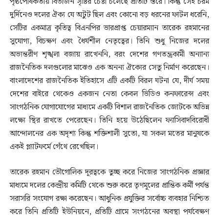
পৃষ্ঠপোষকতায় বিভাজন সৃষ্টির চেষ্টা চলেছে প্রতিটি স্তরে। কিন্তু সেই চরম
দুর্দিনেও দলের ঐক্য যে অটুট ছিল এবং কোনো বড় ধরনের ফাটল ধরেনি,
সেটির একমাত্র কৃতিত্ব বিএনপির ভারপ্রাপ্ত চেয়ারম্যান তারেক রহমানের
সুযোগ্য, বিচক্ষণ এবং ধৈর্যশীল নেতৃত্বের। তিনি শুধু নিজের দলের
অভ্যন্তরীণ শৃঙ্খলা বজায় রাখেননি, বরং দেশের গণতন্ত্রকামী অন্যান্য
রাজনৈতিক দলগুলোর মাঝেও এক অনন্য ঐক্যের সেতু নির্মাণ করেছেন।
বাংলাদেশের রাজনৈতিক ইতিহাসে এটি একটি বিরল ঘটনা যে, দীর্ঘ সময়
দেশের বাইরে থেকেও একজন নেতা কেবল ভিডিও কনফারেন্স এবং
সাংগঠনিক যোগাযোগের মাধ্যমে একটি বিশাল রাজনৈতিক জোটকে অভিন্ন
লক্ষ্যে স্থির রাখতে পেরেছেন। তিনি হয়ে উঠেছিলেন ফ্যাসিবাদবিরোধী
আন্দোলনের এক অদৃশ্য কিন্তু শক্তিশালী সুতো, যা সকল মতের মানুষকে
একই প্ল্যাটফর্মে গেঁথে রেখেছিল।
তারেক রহমান ভৌগোলিক দূরত্বকে তুচ্ছ করে নিজের সাংগঠনিক প্রজ্ঞার
মাধ্যমে দলের কেন্দ্রীয় কমিটি থেকে শুরু করে তৃণমূলের প্রান্তিক কর্মী পর্যন্ত
সরাসরি সংযোগ রক্ষা করেছেন। আধুনিক প্রযুক্তির সর্বোচ্চ ব্যবহার নিশ্চিত
করে তিনি প্রতিটি ইউনিয়নে, প্রতিটি গ্রামে সংগঠনের অবস্থা পর্যবেক্ষণ