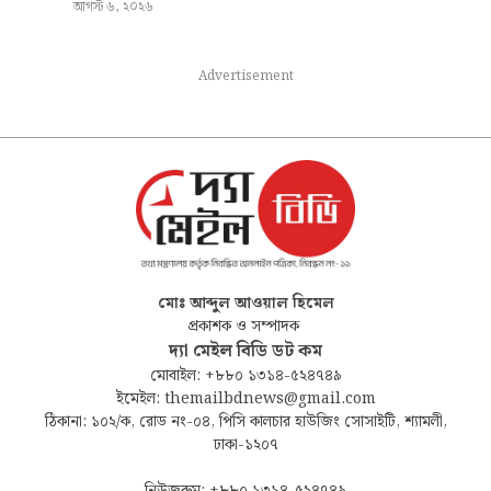
আগস্ট ৬, ২০২৬
Advertisement
মোঃ আব্দুল আওয়াল হিমেল
প্রকাশক ও সম্পাদক
দ্যা মেইল বিডি ডট কম
মোবাইল: +৮৮০ ১৩১৪-৫২৪৭৪৯
ইমেইল: themailbdnews@gmail.com
ঠিকানা: ১০২/ক, রোড নং-০৪, পিসি কালচার হাউজিং সোসাইটি, শ্যামলী,
ঢাকা-১২০৭
নিউজরুম: +৮৮০ ১৩১৪-৫২৪৭৪৯