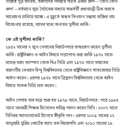
সংশ্লিষ্ট সূত্র জানায়, তরুণদের সমন্বয়ে গঠিত একটি গ্রুপ—‘জেন জেড
গ্রুপ’—বর্তমানে জুম বৈঠকের মাধ্যমে অন্তর্বর্তী প্রধানমন্ত্রী ঠিক করতে
আলোচনা চালিয়ে যাচ্ছে। এ মুহূর্তে অন্তত তিনজন সম্ভাব্য ব্যক্তির নাম
বিবেচনায় রয়েছে, যাদের মধ্যে অন্যতম সুশীলা কার্কি।
কে এই সুশীলা কার্কি?
১৯৫২ সালের ৭ জুন নেপালের বিরাটনগরে জন্মগ্রহণ করেন সুশীলা
কার্কি। রাষ্ট্রবিজ্ঞান ও আইন বিষয়ে পড়াশোনা করা কার্কি ১৯৭২ সালে
মহেন্দ্র মরাং ক্যাম্পাস থেকে বিএ ডিগ্রি এবং ১৯৭৫ সালে ভারতের
বারাণসীর বেনারস হিন্দু বিশ্ববিদ্যালয় থেকে রাষ্ট্রবিজ্ঞানে স্নাতকোত্তর ডিগ্রি
অর্জন করেন। এরপর ১৯৭৮ সালে ত্রিভুবন বিশ্ববিদ্যালয় থেকে আইন
বিষয়ে স্নাতক ডিগ্রি লাভ করেন।
আইন পেশায় তার যাত্রা শুরু হয় ১৯৭৯ সালে, বিরাটনগরে। পরে ১৯৮৫
সালে সহকারী শিক্ষক হিসেবেও দায়িত্ব পালন করেন তিনি। ২০০৭ সালে
সিনিয়র অ্যাডভোকেট হিসেবে স্বীকৃতি পান। এরপর ২০০৯ সালের ২২
জানুয়ারি সুপ্রিম কোর্টের অ্যাড-হক বিচারপতি এবং ২০১০ সালের ১৮