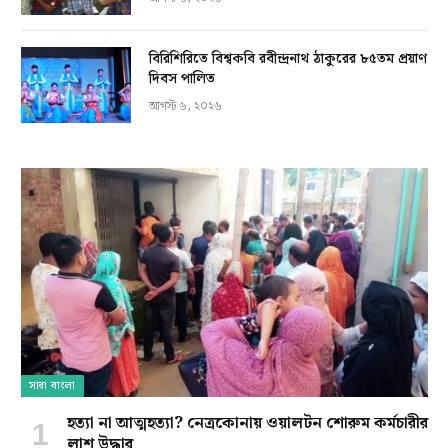
বিরিশিরিতে বিশ্বকবি রবীন্দ্রনাথ ঠাকুরের ৮৫তম প্রয়াণ
দিবস পালিত
আগস্ট ৬, ২০২৬
সারা বাংলা
হত্যা না আত্মহত্যা? নেত্রকোনায় ওয়ালটন শোরুম কর্মচারীর
লাশ উদ্ধার