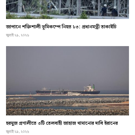
জাপানে শক্তিশালী ভূমিকম্পে নিহত ১৩: প্রধানমন্ত্রী তাকাইচি
জুলাই ২৯, ২০২৬
হরমুজ প্রণালীতে ৩টি তেলবাহী জাহাজ থামানোর দাবি ইরানের
জুলাই ২৯, ২০২৬