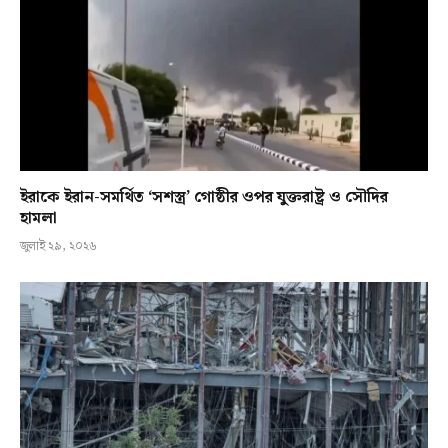
ইরাকে ইরান-সমর্থিত ‘সশস্ত্র’ গোষ্ঠীর ওপর যুক্তরাষ্ট্র ও সৌদির
হামলা
জুলাই ২৯, ২০২৬