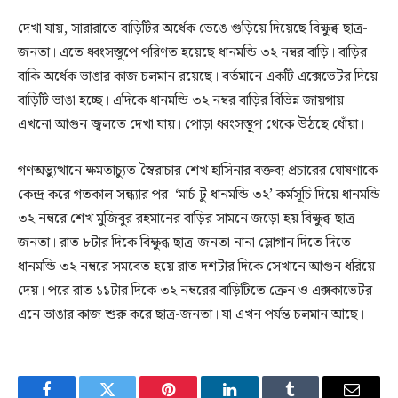
দেখা যায়, সারারাতে বাড়িটির অর্ধেক ভেঙে গুড়িয়ে দিয়েছে বিক্ষুব্ধ ছাত্র-
জনতা। এতে ধ্বংসস্তূপে পরিণত হয়েছে ধানমন্ডি ৩২ নম্বর বাড়ি। বাড়ির
বাকি অর্ধেক ভাঙার কাজ চলমান রয়েছে। বর্তমানে একটি এক্সেভেটর দিয়ে
বাড়িটি ভাঙা হচ্ছে। এদিকে ধানমন্ডি ৩২ নম্বর বাড়ির বিভিন্ন জায়গায়
এখনো আগুন জ্বলতে দেখা যায়। পোড়া ধ্বংসস্তূপ থেকে উঠছে ধোঁয়া।
গণঅভ্যুত্থানে ক্ষমতাচ্যুত স্বৈরাচার শেখ হাসিনার বক্তব্য প্রচারের ঘোষণাকে
কেন্দ্র করে গতকাল সন্ধ্যার পর ‘মার্চ টু ধানমন্ডি ৩২’ কর্মসূচি দিয়ে ধানমন্ডি
৩২ নম্বরে শেখ মুজিবুর রহমানের বাড়ির সামনে জড়ো হয় বিক্ষুব্ধ ছাত্র-
জনতা। রাত ৮টার দিকে বিক্ষুব্ধ ছাত্র-জনতা নানা স্লোগান দিতে দিতে
ধানমন্ডি ৩২ নম্বরে সমবেত হয়ে রাত দশটার দিকে সেখানে আগুন ধরিয়ে
দেয়। পরে রাত ১১টার দিকে ৩২ নম্বরের বাড়িটিতে ক্রেন ও এক্সকাভেটর
এনে ভাঙার কাজ শুরু করে ছাত্র-জনতা। যা এখন পর্যন্ত চলমান আছে।