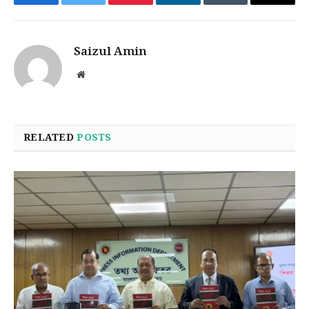
Facebook
Twitter
Pinterest
LinkedIn
Tumblr
Email
Saizul Amin
Website
RELATED
POSTS