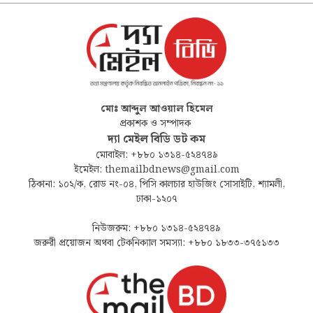
মোঃ আব্দুল আওয়াল হিমেল
প্রকাশক ও সম্পাদক
দ্যা মেইল বিডি ডট কম
মোবাইল: +৮৮০ ১৩১৪-৫২৪৭৪৯
ইমেইল: themailbdnews@gmail.com
ঠিকানা: ১০২/ক, রোড নং-০৪, পিসি কালচার হাউজিং সোসাইটি, শ্যামলী,
ঢাকা-১২০৭
নিউজরুম: +৮৮০ ১৩১৪-৫২৪৭৪৯
জরুরী প্রয়োজন অথবা টেকনিক্যাল সমস্যা: +৮৮০ ১৮৩৩-৩৭৫১৩৩