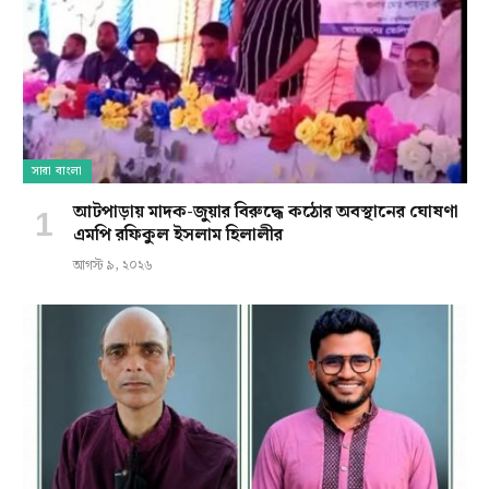
সারা বাংলা
আটপাড়ায় মাদক-জুয়ার বিরুদ্ধে কঠোর অবস্থানের ঘোষণা
এমপি রফিকুল ইসলাম হিলালীর
আগস্ট ৯, ২০২৬