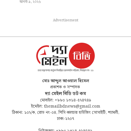
আগস্ট ৯, ২০২৬
Advertisement
মোঃ আব্দুল আওয়াল হিমেল
প্রকাশক ও সম্পাদক
দ্যা মেইল বিডি ডট কম
মোবাইল: +৮৮০ ১৩১৪-৫২৪৭৪৯
ইমেইল: themailbdnews@gmail.com
ঠিকানা: ১০২/ক, রোড নং-০৪, পিসি কালচার হাউজিং সোসাইটি, শ্যামলী,
ঢাকা-১২০৭
নিউজরুম: +৮৮০ ১৩১৪-৫২৪৭৪৯