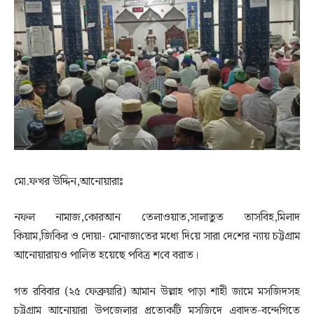
মো.ফখর উদ্দিন,আনোয়ারাঃ
নফল নামাজ,কোরআন তেলাওয়াত,সালাতুত তাসবিহ,মিলাদ
কিয়াম,জি‌কির ও দোয়া- মোনাজা‌তের মধ‌্যে দি‌য়ে সারা দে‌শের ন্যায় চট্টগ্রাম
আনোয়ারায়ও পা‌লিত হয়েছে প‌বিত্র শ‌বে বরাত।
গত রবিবার (২৫ ফেব্রুয়ারি) আমান উল্লাহ পাড়া শাহী জামে মসজিদসহ
চট্টগ্রাম আনোয়ারা উপজেলার প্রত্যেকটি মসজিদে এবাদত-বন্দেগিতে