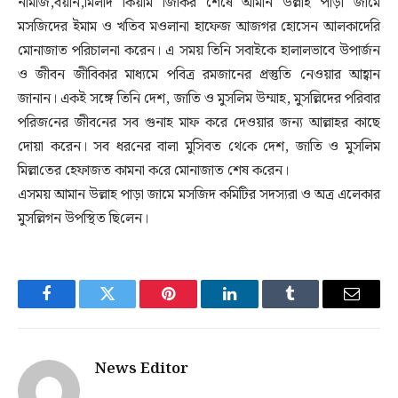
নামাজ,বয়ান,মিলাদ কিয়াম জিকির শেষে আমান উল্লাহ পাড়া জামে
মসজিদের ইমাম ও খতিব মওলানা হাফেজ আজগর হোসেন আলকাদেরি
মোনাজাত পরিচালনা করেন। এ সময় তিনি সবাইকে হালালভাবে উপার্জন
ও জীবন জীবিকার মাধ্যমে পবিত্র রমজানের প্রস্তুতি নেওয়ার আহ্বান
জানান। একই সঙ্গে তিনি দেশ, জাতি ও মুসলিম উম্মাহ, মুস‌ল্লিদের পরিবার
প‌রিজ‌নের জীব‌নের সব গুনাহ মাফ করে দেওয়ার জন্য আল্লাহর কাছে
দোয়া করেন। সব ধর‌নের বালা মু‌সিবত থে‌কে দেশ, জা‌তি ও মু‌সলিম
মিল্লা‌তের হেফাজত কামনা ক‌রে মোনাজাত শেষ ক‌রেন।
এসময় আমান উল্লাহ পাড়া জামে মসজিদ কমিটির সদস্যরা ও অত্র এলেকার
মুসল্লিগন উপ‌স্থিত ছি‌লেন।
Facebook
Twitter
Pinterest
LinkedIn
Tumblr
Email
News Editor