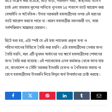
রিটে উল্লেখ করা হয়েছে, বাড়ি ভাড়া, পরিবহণ খরচ, স্বাস্থ্যবিমা সার্ভিস
চার্জ এবং জমজম কূপের পানিতে ন্যূনতম ১৫ শতাংশ ভ্যাট আরোপ করা
বেআইনি ও অনৈতিক। উভয় সরকারই হজযাত্রীদের ওপর এই ধরনের
ভ্যাট আরোপ করতে পারে না। কারণ হজযাত্রীরা ভ্রমণকারী নন, তারা
সর্বশক্তিমান আল্লাহর মেহমান।
রিটে বলা হয়, এটা স্পষ্ট যে এই হজ প্যাকেজ প্রকৃত তথ্য ও
পরিসংখ্যানের ভিত্তিতে তৈরি করা হয়নি। এটা হজযাত্রীদের সেবার জন্য
তৈরি হয়নি, বরং এটি মুনাফা অর্জনের নগ্ন স্বার্থে হজযাত্রীদের শোষণের
জন্য তৈরি করা হয়েছে। এই প্যাকেজের এসব কর্মকাণ্ড থেকে জানা যায়
যে, বাংলাদেশ ও সৌদি সরকার ইসলামি চেতনা ও নৈতিকতা বজায় না
রেখে হজযাত্রীদের উসকানি দিয়ে বিপুল অর্থ উপার্জনের চেষ্টা করছে।
Facebook
Twitter
Pinterest
LinkedIn
Tumblr
Email