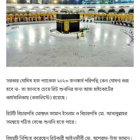
সরকার ঘোষিত হজ প্যাকেজ ২০২৩ জনস্বার্থ পরিপন্থি কেন ঘোষণা করা
হবে না- তা জানতে চেয়ে রিট শুনানির জন্য আজ হাইকোর্টের
কার্যতালিকায় (কজলিস্টে) রয়েছে।
রিটটি বিচারপতি মোস্তফা জামান ইসলাম ও বিচারপতি মো. আতাবুল্লাহর
সমন্বয়ে গঠিত বেঞ্চে শুনানি হতে পারে।
বিষয়টি নিশ্চিত করেছেন রিটকারী আইনজীবী মো. আশরাফ-উজ জামান।