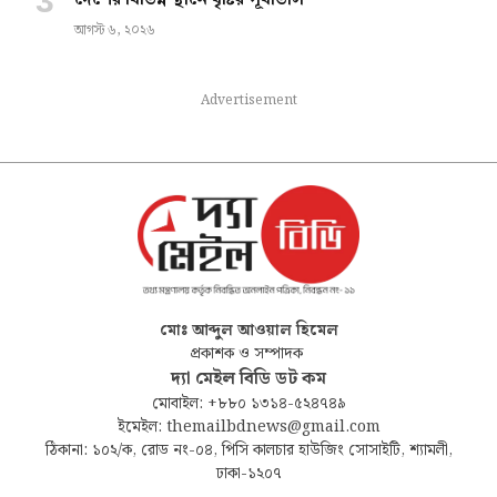
আগস্ট ৬, ২০২৬
Advertisement
মোঃ আব্দুল আওয়াল হিমেল
প্রকাশক ও সম্পাদক
দ্যা মেইল বিডি ডট কম
মোবাইল: +৮৮০ ১৩১৪-৫২৪৭৪৯
ইমেইল: themailbdnews@gmail.com
ঠিকানা: ১০২/ক, রোড নং-০৪, পিসি কালচার হাউজিং সোসাইটি, শ্যামলী,
ঢাকা-১২০৭