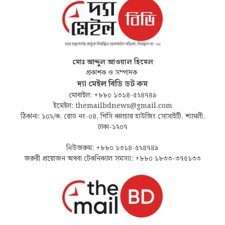
মোঃ আব্দুল আওয়াল হিমেল
প্রকাশক ও সম্পাদক
দ্যা মেইল বিডি ডট কম
মোবাইল: +৮৮০ ১৩১৪-৫২৪৭৪৯
ইমেইল: themailbdnews@gmail.com
ঠিকানা: ১০২/ক, রোড নং-০৪, পিসি কালচার হাউজিং সোসাইটি, শ্যামলী,
ঢাকা-১২০৭
নিউজরুম: +৮৮০ ১৩১৪-৫২৪৭৪৯
জরুরী প্রয়োজন অথবা টেকনিক্যাল সমস্যা: +৮৮০ ১৮৩৩-৩৭৫১৩৩