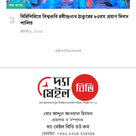
সারা বাংলা
বিরিশিরিতে বিশ্বকবি রবীন্দ্রনাথ ঠাকুরের ৮৫তম প্রয়াণ দিবস
পালিত
আগস্ট ৬, ২০২৬
Advertisement
মোঃ আব্দুল আওয়াল হিমেল
প্রকাশক ও সম্পাদক
দ্যা মেইল বিডি ডট কম
মোবাইল: +৮৮০ ১৩১৪-৫২৪৭৪৯