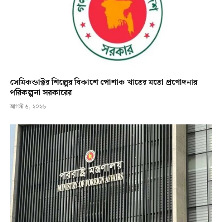
সেমিকন্ডাক্টর শিল্পের বিকাশে পোশাক খাতের মতো প্রণোদনার
পরিকল্পনা সরকারের
আগস্ট ৬, ২০২৬