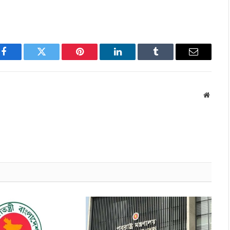
Facebook
Twitter
Pinterest
LinkedIn
Tumblr
Email
Websit