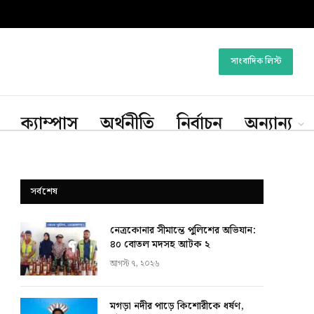
সাংবাদিক লিস্ট
ক্যাম্পাস
অর্থনীতি
নির্বাচন
অন্যান্য
সর্বশেষ
নেত্রকোনার সীমান্তে পুলিশের অভিযান:
৪০ বোতল মদসহ আটক ২
আগস্ট ৭, ২০২৬
মগড়া নদীর পাড়ে কিশোরীকে ধর্ষণ,