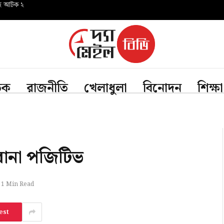
সহ আটক ২
তিক
রাজনীতি
খেলাধুলা
বিনোদন
শিক্ষা
োনা পজিটিভ
1 Min Read
est