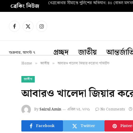
নেত্রকোনার সীমান্তে পুলিশের অভিযান: ৪০ বোতল মদ
ব্রেকিং নিউজ
Facebook
X
Instagram
(Twitter)
প্রচ্ছদ
জাতীয়
আন্তর্জা
শুক্রবার, আগস্ট ৭
Home
জাতীয়
আবারও খালেদা জিয়ার করোনা পজিটিভ
»
»
জাতীয়
আবারও খালেদা জিয়ার কর
By
Saizul Amin
এপ্রিল ২৫, ২০২১
No Comments
Facebook
Twitter
Pinter