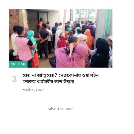
e
সারা বাংলা
হত্যা না আত্মহত্যা? নেত্রকোনায় ওয়ালটন
শোরুম কর্মচারীর লাশ উদ্ধার
আগস্ট ৬, ২০২৬
Advertisement