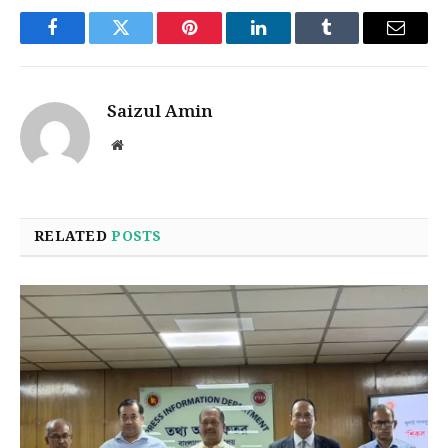
Facebook
Twitter
Pinterest
LinkedIn
Tumblr
Email
Saizul Amin
Website
RELATED
POSTS