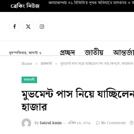
কলমাকান্দায় ৩১ বিজিবি’র পৃথক অভিযানে মাদকসহ ৩ জন 
ব্রেকিং নিউজ
Facebook
X
Instagram
(Twitter)
প্রচ্ছদ
জাতীয়
আন্তর্
বৃহস্পতিবার, আগস্ট ৬
Home
রাজধানী
মুভমেন্ট পাস নিয়ে যাচ্ছিলেন শিং মাছ কিনতে, জরিমান
»
»
রাজধানী
মুভমেন্ট পাস নিয়ে যাচ্ছিল
হাজার
By
Saizul Amin
এপ্রিল ১৫, ২০২১
No Comments