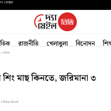
গ্রেপ্তার
জাতিক
রাজনীতি
খেলাধুলা
বিনোদন
শিক
া ৩ হাজার
েন শিং মাছ কিনতে, জরিমানা ৩
2 Mins Read