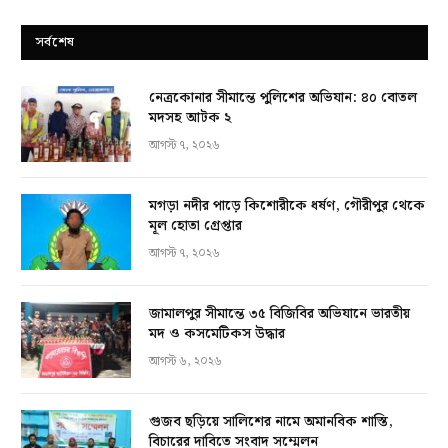
সর্বশেষ
নেত্রকোনার সীমান্তে পুলিশের অভিযান: ৪০ বোতল
মদসহ আটক ২
আগস্ট ৭, ২০২৬
মগড়া নদীর পাড়ে কিশোরীকে ধর্ষণ, গৌরীপুর থেকে
মূল হোতা গ্রেপ্তার
আগস্ট ৭, ২০২৬
জামালপুর সীমান্তে ৩৫ বিজিবির অভিযানে ভারতীয়
মদ ও কসমেটিকস উদ্ধার
আগস্ট ৬, ২০২৬
গুজব ছড়িয়ে সালিশের নামে অমানবিক শাস্তি,
বিচারের দাবিতে সংবাদ সম্মেলন