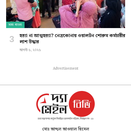
সারা বাংলা
হত্যা না আত্মহত্যা? নেত্রকোনায় ওয়ালটন শোরুম কর্মচারীর
লাশ উদ্ধার
আগস্ট ৬, ২০২৬
Advertisement
মোঃ আব্দুল আওয়াল হিমেল