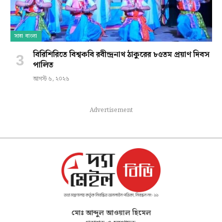
সারা বাংলা
বিরিশিরিতে বিশ্বকবি রবীন্দ্রনাথ ঠাকুরের ৮৫তম প্রয়াণ দিবস
পালিত
আগস্ট ৬, ২০২৬
Advertisement
মোঃ আব্দুল আওয়াল হিমেল