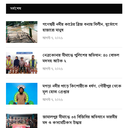
সর্বশেষ
গণেশ্বরী নদীর কাঠের ব্রিজ বন্যায় বিলীন, দুর্ভোগে
হাজারো মানুষ
আগস্ট ৭, ২০২৬
নেত্রকোনার সীমান্তে পুলিশের অভিযান: ৪০ বোতল
মদসহ আটক ২
আগস্ট ৭, ২০২৬
মগড়া নদীর পাড়ে কিশোরীকে ধর্ষণ, গৌরীপুর থেকে
মূল হোতা গ্রেপ্তার
আগস্ট ৭, ২০২৬
জামালপুর সীমান্তে ৩৫ বিজিবির অভিযানে ভারতীয়
মদ ও কসমেটিকস উদ্ধার