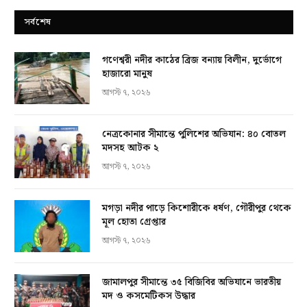
সর্বশেষ
গণেশ্বরী নদীর কাঠের ব্রিজ বন্যায় বিলীন, দুর্ভোগে
হাজারো মানুষ
আগস্ট ৭, ২০২৬
নেত্রকোনার সীমান্তে পুলিশের অভিযান: ৪০ বোতল
মদসহ আটক ২
আগস্ট ৭, ২০২৬
মগড়া নদীর পাড়ে কিশোরীকে ধর্ষণ, গৌরীপুর থেকে
মূল হোতা গ্রেপ্তার
আগস্ট ৭, ২০২৬
জামালপুর সীমান্তে ৩৫ বিজিবির অভিযানে ভারতীয়
মদ ও কসমেটিকস উদ্ধার