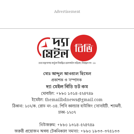
Advertisement
মোঃ আব্দুল আওয়াল হিমেল
প্রকাশক ও সম্পাদক
দ্যা মেইল বিডি ডট কম
মোবাইল: +৮৮০ ১৩১৪-৫২৪৭৪৯
ইমেইল: themailbdnews@gmail.com
ঠিকানা: ১০২/ক, রোড নং-০৪, পিসি কালচার হাউজিং সোসাইটি, শ্যামলী,
ঢাকা-১২০৭
নিউজরুম: +৮৮০ ১৩১৪-৫২৪৭৪৯
জরুরী প্রয়োজন অথবা টেকনিক্যাল সমস্যা: +৮৮০ ১৮৩৩-৩৭৫১৩৩