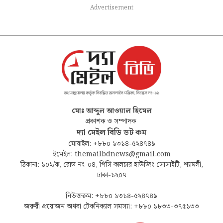
Advertisement
মোঃ আব্দুল আওয়াল হিমেল
প্রকাশক ও সম্পাদক
দ্যা মেইল বিডি ডট কম
মোবাইল: +৮৮০ ১৩১৪-৫২৪৭৪৯
ইমেইল: themailbdnews@gmail.com
ঠিকানা: ১০২/ক, রোড নং-০৪, পিসি কালচার হাউজিং সোসাইটি, শ্যামলী,
ঢাকা-১২০৭
নিউজরুম: +৮৮০ ১৩১৪-৫২৪৭৪৯
জরুরী প্রয়োজন অথবা টেকনিক্যাল সমস্যা: +৮৮০ ১৮৩৩-৩৭৫১৩৩