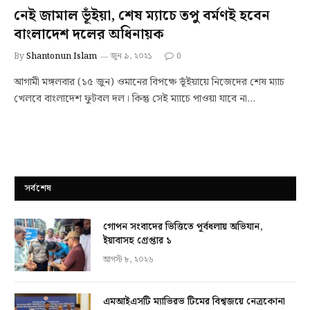
নেই জামাল ভূঁইয়া, শেষ ম্যাচে তপু বর্মণই হবেন
বাংলাদেশ দলের অধিনায়ক
By
Shantonun Islam
জুন ৯, ২০২১
0
আগামী মঙ্গলবার (১৫ জুন) ওমানের বিপক্ষে ভূঁইয়ায়ে নিজেদের শেষ ম্যাচ
খেলবে বাংলাদেশ ফুটবল দল। কিন্তু সেই ম্যাচে পাওয়া যাবে না…
সর্বশেষ
গোপন সংবাদের ভিত্তিতে পূর্বধলায় অভিযান,
ইয়াবাসহ গ্রেপ্তার ১
আগস্ট ৮, ২০২৬
এমআইএসটি ম্যাভিরভ টিমের বিশ্বজয়ে নেত্রকোনা