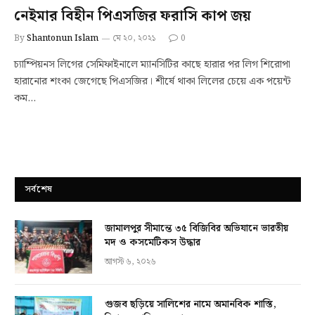
নেইমার বিহীন পিএসজির ফরাসি কাপ জয়
By
Shantonun Islam
মে ২০, ২০২১
0
চ্যাম্পিয়নস লিগের সেমিফাইনালে ম্যানসিটির কাছে হারার পর লিগ শিরোপা
হারানোর শংকা জেগেছে পিএসজির। শীর্ষে থাকা লিলের চেয়ে এক পয়েন্ট
কম…
সর্বশেষ
জামালপুর সীমান্তে ৩৫ বিজিবির অভিযানে ভারতীয়
মদ ও কসমেটিকস উদ্ধার
আগস্ট ৬, ২০২৬
গুজব ছড়িয়ে সালিশের নামে অমানবিক শাস্তি,