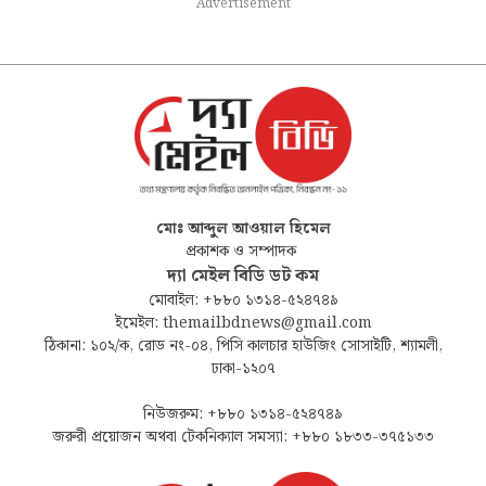
Advertisement
মোঃ আব্দুল আওয়াল হিমেল
প্রকাশক ও সম্পাদক
দ্যা মেইল বিডি ডট কম
মোবাইল: +৮৮০ ১৩১৪-৫২৪৭৪৯
ইমেইল: themailbdnews@gmail.com
ঠিকানা: ১০২/ক, রোড নং-০৪, পিসি কালচার হাউজিং সোসাইটি, শ্যামলী,
ঢাকা-১২০৭
নিউজরুম: +৮৮০ ১৩১৪-৫২৪৭৪৯
জরুরী প্রয়োজন অথবা টেকনিক্যাল সমস্যা: +৮৮০ ১৮৩৩-৩৭৫১৩৩