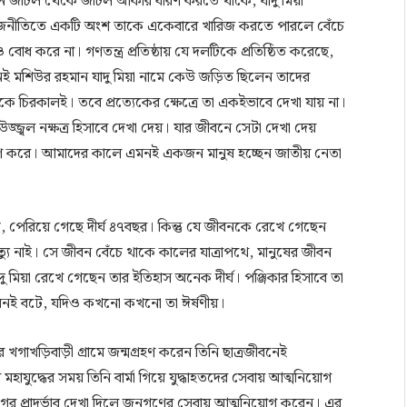
 যখন জটিল থেকে জটিল আকার ধারণ করতে থাকে, যাদু মিয়া
। রাজনীতিতে একটি অংশ তাকে একেবারে খারিজ করতে পারলে বেঁচে
োধ করে না। গণতন্ত্র প্রতিষ্ঠায় যে দলটিকে প্রতিষ্ঠিত করেছে,
ই মশিউর রহমান যাদু মিয়া নামে কেউ জড়িত ছিলেন তাদের
দ্ব থাকে চিরকালই। তবে প্রত্যেকের ক্ষেত্রে তা একইভাবে দেখা যায় না।
উজ্জ্বল নক্ষত্র হিসাবে দেখা দেয়। যার জীবনে সেটা দেখা দেয়
্মরণ করে। আমাদের কালে এমনই একজন মানুষ হচ্ছেন জাতীয় নেতা
, পেরিয়ে গেছে দীর্ঘ ৪৭বছর। কিন্তু যে জীবনকে রেখে গেছেন
ত্যু নাই। সে জীবন বেঁচে থাকে কালের যাত্রাপথে, মানুষের জীবন
মিয়া রেখে গেছেন তার ইতিহাস অনেক দীর্ঘ। পঞ্জিকার হিসাবে তা
 জীবনই বটে, যদিও কখনো কখনো তা ঈর্ষণীয়।
াখড়িবাড়ী গ্রামে জন্মগ্রহণ করেন তিনি ছাত্রজীবনেই
হাযুদ্ধের সময় তিনি বার্মা গিয়ে যুদ্ধাহতদের সেবায় আত্মনিয়োগ
লেগের প্রাদুর্ভাব দেখা দিলে জনগণের সেবায় আত্মনিয়োগ করেন। এর