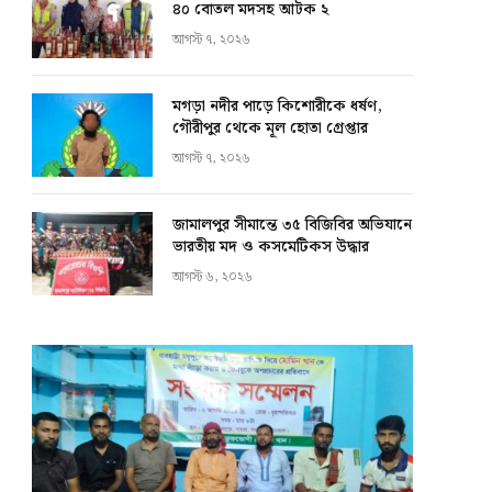
৪০ বোতল মদসহ আটক ২
আগস্ট ৭, ২০২৬
মগড়া নদীর পাড়ে কিশোরীকে ধর্ষণ,
গৌরীপুর থেকে মূল হোতা গ্রেপ্তার
আগস্ট ৭, ২০২৬
জামালপুর সীমান্তে ৩৫ বিজিবির অভিযানে
ভারতীয় মদ ও কসমেটিকস উদ্ধার
আগস্ট ৬, ২০২৬