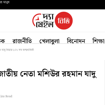
রো মানুষ
তিক
রাজনীতি
খেলাধুলা
বিনোদন
শিক্ষা
যাদু মিয়ার ১০২ তম জন্মবার্ষিকী
 জাতীয় নেতা মশিউর রহমান যাদু
ins Read