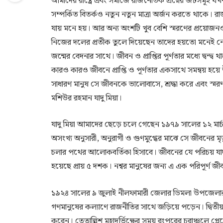
আমাদের রাষ্ট্রে এবং সমাজে রাজনৈতিক প্রশ্নের জটসমূহ
সম্পর্কিত বিতর্কও নতুন নতুন মাত্রা অর্জন করতে থাকে
যায় মনে হয়। আর অন্য অংশটি খুব বেশি স্মরণের প্রয়োজনও ব
নিজের দলের প্রতীক তুলে দিয়েছেন তাদের হয়তো মনেই নে
জন্মের বেদনার সাথে। জীবন ও প্রাপ্তির পূর্ণতার মধ্যে দ্বন্
কারও কারও জীবনে প্রাপ্তি ও পূর্ণতার একসাথে সমন্বয় হয়ে 
সাধারণ মানুষ সে জীবনকে ভালোবাসে, শ্রদ্ধা করে এবং স
মশিউর রহমান যাদু মিয়া।
যাদু মিয়া আমাদের ছেড়ে চলে গেছেন ১৯৭৯ সালের ১২ মার্চ
অসংখ্য অনুসারী, অনুরাগী ও গুণমুগ্ধের মাঝে সে জীবনের মৃ
চলার পথের আলোকবর্তিকা হিসাবে। জীবনের যে পরিচয় যাদু 
হয়েছে প্রায় ৫ দশক। নশ্বর মানুষের জন্য এ এক পরিপূর্ণ
১৯২৪ সালের ৯ জুলাই নীলফামারী জেলার ডিমলা উপজেলার খগ
গণমানুষের কল্যাণে রাজনীতির সাথে জড়িয়ে পড়েন। দ্বিতীয় ম
করেন। তেতাল্লিশ মহাদুর্ভিক্ষের সময় রংপুরের চরাঞ্চলে প্