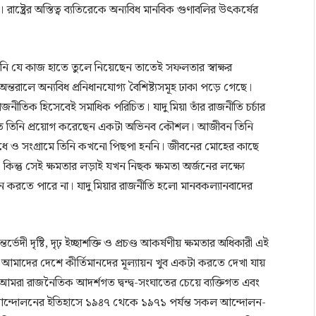
িষয়। রাষ্ট্রের অস্তিত্ব ব্যতিরেকে অন্যবিধ মানবিক গুণাবলির উৎকর্ষের
নি যে কাজ হাতে তুলে নিয়েছেন তাতেই সফলতার স্বাক্ষর
্তরালে অন্যবিধ প্রনিধানযোগ্য বৈশিষ্ট্যসমূহ ঢাকা পড়ে গেছে।
 রাজনীতিক হিসেবেই সমাধিক পরিচিত। যাদু মিয়া তাঁর রাজনীতি চর্চার
াজনীতিতে তিনি প্রয়োগ করেছেন একটা অভিনব কৌশল। আজীবন তিনি
তিরোধে ও সংগ্রামে তিনি কখনো পিছপা হননি। জীবনের মোহের কাছে
িন্তু সেই ক্ষমতার লড়াই যখন নিছক ক্ষমতা অর্জনের লক্ষ্যে
করতে পারে না। যাদু মিয়ার রাজনীতি হলো মানবকল্যানবাদের
্তর্ভেদী দৃষ্টি, দৃঢ় ইচ্ছাশক্তি ও প্রচণ্ড আকর্ষণীয় ক্ষমতার অধিকারী এই
আমাদের দেশে কীর্তিমানদের মূল্যায়ন খুব একটা করতে দেখা যায়
। আমরা রাজনৈতিক আদর্শগত দ্বন্দ্ব-সংঘাতের চেয়ে ব্যক্তিগত এবং
ন্দোলনের ইতিহাসে ১৯৪৭ থেকে ১৯৭১ পর্যন্ত সকল আন্দোলন-