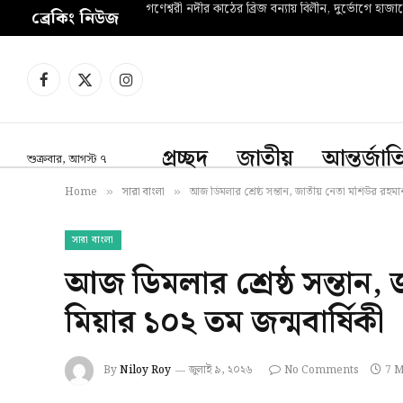
গণেশ্বরী নদীর কাঠের ব্রিজ বন্যায় বিলীন, দুর্ভোগে হাজা
ব্রেকিং নিউজ
Facebook
X
Instagram
(Twitter)
প্রচ্ছদ
জাতীয়
আন্তর্জা
শুক্রবার, আগস্ট ৭
Home
সারা বাংলা
আজ ডিমলার শ্রেষ্ঠ সন্তান, জাতীয় নেতা মশিউর রহমান 
»
»
সারা বাংলা
আজ ডিমলার শ্রেষ্ঠ সন্তান,
মিয়ার ১০২ তম জন্মবার্ষিকী
By
Niloy Roy
জুলাই ৯, ২০২৬
No Comments
7 M