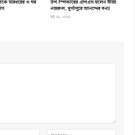
তিকে মারধরের ও ঘর
উপ-স্পিকারের এপিএস হলেন মীর্জা
োগ
নজরুল, দুর্গাপুরে আনন্দের বন্যা
মার্চ ২৯, ২০২৬