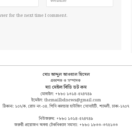
ser for the next time I comment.
মোঃ আব্দুল আওয়াল হিমেল
প্রকাশক ও সম্পাদক
দ্যা মেইল বিডি ডট কম
মোবাইল: +৮৮০ ১৩১৪-৫২৪৭৪৯
ইমেইল: themailbdnews@gmail.com
ঠিকানা: ১০২/ক, রোড নং-০৪, পিসি কালচার হাউজিং সোসাইটি, শ্যামলী, ঢাকা-১২০৭
নিউজরুম: +৮৮০ ১৩১৪-৫২৪৭৪৯
জরুরী প্রয়োজন অথবা টেকনিক্যাল সমস্যা: +৮৮০ ১৮৩৩-৩৭৫১৩৩