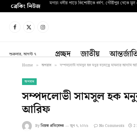
মগড়া নদীর পাড়ে কিশোরীকে ধর্ষণ, গৌরীপুর থেকে মূল হ
ব্রেকিং নিউজ
Facebook
X
Instagram
(Twitter)
প্রচ্ছদ
জাতীয়
আন্তর্জা
শুক্রবার, আগস্ট ৭
Home
অপরাধ
সম্পদলোভী সামসুল হক মনুর ষড়যন্ত্রে মামলার আসামি 
»
»
অপরাধ
সম্পদলোভী সামসুল হক মনুর
আরিফ
By
নিজস্ব প্রতিবেদক
জুন ৭, ২০২৬
No Comments
2