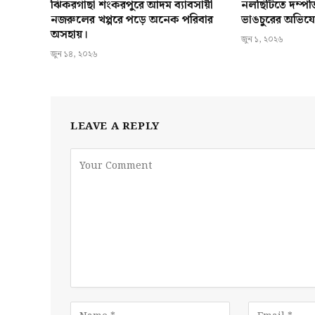
ঝিকরগাছা শংকরপুরে আদম ব্যাবসায়ী
নলছিটিতে দম্প
নজরুলের খপ্পরে পড়ে অনেক পরিবার
ভাঙচুরের অভিয
অসহায়।
জুন ১, ২০২৬
জুন ১৪, ২০২৬
LEAVE A REPLY