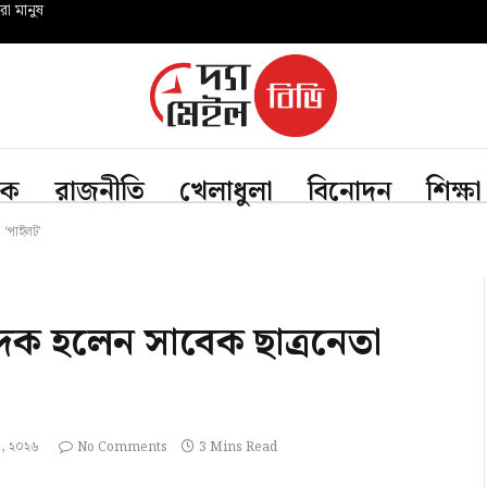
রো মানুষ
িক
রাজনীতি
খেলাধুলা
বিনোদন
শিক্ষা
‌‌‘পাইলট’
াদক হলেন সাবেক ছাত্রনেতা
৪, ২০২৬
No Comments
3 Mins Read