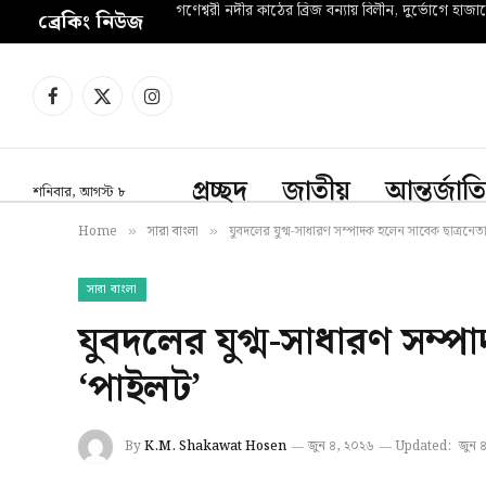
গণেশ্বরী নদীর কাঠের ব্রিজ বন্যায় বিলীন, দুর্ভোগে হাজা
ব্রেকিং নিউজ
Facebook
X
Instagram
(Twitter)
প্রচ্ছদ
জাতীয়
আন্তর্জাত
শনিবার, আগস্ট ৮
Home
সারা বাংলা
যুবদলের যুগ্ম-সাধারণ সম্পাদক হলেন সাবেক ছাত্রনেতা 
»
»
সারা বাংলা
যুবদলের যুগ্ম-সাধারণ সম্প
‌‌‘পাইলট’
By
K.M. Shakawat Hosen
জুন ৪, ২০২৬
Updated:
জুন 