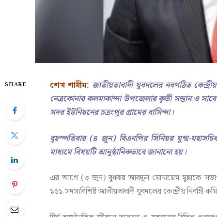
শেখ শামীম:
জাতীয়তাবাদী যুবদলের নবগঠিত কেন্দ্রীয় 
SHARE
নেত্রকোনার কলমাকান্দা উপজেলার কৃতী সন্তান ও সাব
সদর ইউনিয়নের চত্রংপুর গ্রামের বাসিন্দা।
বৃহস্পতিবার (৪ জুন) বিএনপির সিনিয়র যুগ্ম-মহাসচিব 
মাধ্যমে বিষয়টি আনুষ্ঠানিকভাবে জানানো হয়।
এর আগে (৩ জুন) বুধবার আবদুল মোনায়েম মুন্নাকে সভ
১৫১ সদস্যবিশিষ্ট জাতীয়তাবাদী যুবদলের কেন্দ্রীয় নির্বাহী 