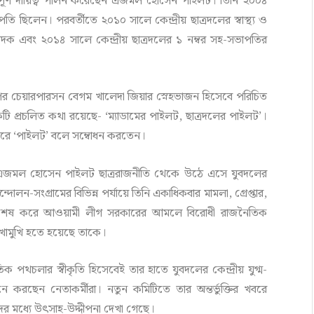
ুত্বপূর্ণ দায়িত্ব পালন করেছেন এজমল হোসেন পাইলট। তিনি ২০০৪
তি ছিলেন। পরবর্তীতে ২০১০ সালে কেন্দ্রীয় ছাত্রদলের স্বাস্থ্য ও
াদক এবং ২০১৪ সালে কেন্দ্রীয় ছাত্রদলের ১ নম্বর সহ-সভাপতির
ির চেয়ারপারসন বেগম খালেদা জিয়ার স্নেহভাজন হিসেবে পরিচিত
একটি প্রচলিত কথা রয়েছে- ‘ম্যাডামের পাইলট, ছাত্রদলের পাইলট’।
হভরে ‘পাইলট’ বলে সম্বোধন করতেন।
চিত এজমল হোসেন পাইলট ছাত্ররাজনীতি থেকে উঠে এসে যুবদলের
-সংগ্রামের বিভিন্ন পর্যায়ে তিনি একাধিকবার মামলা, গ্রেপ্তার,
বিশেষ করে আওয়ামী লীগ সরকারের আমলে বিরোধী রাজনৈতিক
 মুখোমুখি হতে হয়েছে তাকে।
ক পথচলার স্বীকৃতি হিসেবেই তার হাতে যুবদলের কেন্দ্রীয় যুগ্ম-
 করছেন নেতাকর্মীরা। নতুন কমিটিতে তার অন্তর্ভুক্তির খবরে
ের মধ্যে উৎসাহ-উদ্দীপনা দেখা গেছে।