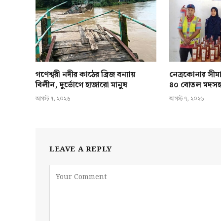
গণেশ্বরী নদীর কাঠের ব্রিজ বন্যায়
নেত্রকোনার সীমা
বিলীন, দুর্ভোগে হাজারো মানুষ
৪০ বোতল মদস
আগস্ট ৭, ২০২৬
আগস্ট ৭, ২০২৬
LEAVE A REPLY