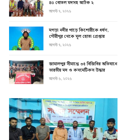
৪০ বোতল মদসহ আটক ২
আগস্ট ৭, ২০২৬
মগড়া নদীর পাড়ে কিশোরীকে ধর্ষণ,
গৌরীপুর থেকে মূল হোতা গ্রেপ্তার
আগস্ট ৭, ২০২৬
জামালপুর সীমান্তে ৩৫ বিজিবির অভিযানে
ভারতীয় মদ ও কসমেটিকস উদ্ধার
আগস্ট ৬, ২০২৬