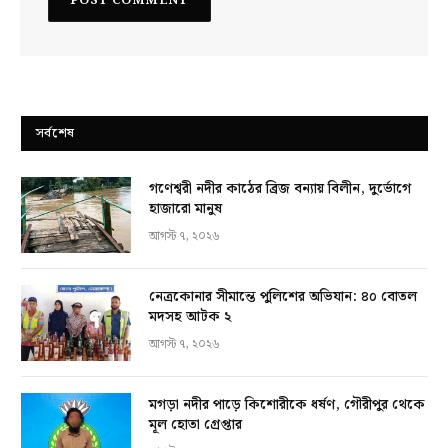
সর্বশেষ
গণেশ্বরী নদীর কাঠের ব্রিজ বন্যায় বিলীন, দুর্ভোগে
হাজারো মানুষ
আগস্ট ৭, ২০২৬
নেত্রকোনার সীমান্তে পুলিশের অভিযান: ৪০ বোতল
মদসহ আটক ২
আগস্ট ৭, ২০২৬
মগড়া নদীর পাড়ে কিশোরীকে ধর্ষণ, গৌরীপুর থেকে
মূল হোতা গ্রেপ্তার