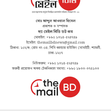
মোঃ আব্দুল আওয়াল হিমেল
প্রকাশক ও সম্পাদক
দ্যা মেইল বিডি ডট কম
মোবাইল: +৮৮০ ১৩১৪-৫২৪৭৪৯
ইমেইল: themailbdnews@gmail.com
ঠিকানা: ১০২/ক, রোড নং-০৪, পিসি কালচার হাউজিং সোসাইটি, শ্যামলী,
ঢাকা-১২০৭
নিউজরুম: +৮৮০ ১৩১৪-৫২৪৭৪৯
জরুরী প্রয়োজন অথবা টেকনিক্যাল সমস্যা: +৮৮০ ১৮৩৩-৩৭৫১৩৩