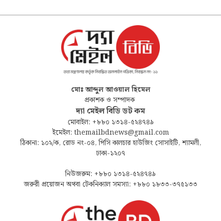
মোঃ আব্দুল আওয়াল হিমেল
প্রকাশক ও সম্পাদক
দ্যা মেইল বিডি ডট কম
মোবাইল: +৮৮০ ১৩১৪-৫২৪৭৪৯
ইমেইল: themailbdnews@gmail.com
ঠিকানা: ১০২/ক, রোড নং-০৪, পিসি কালচার হাউজিং সোসাইটি, শ্যামলী,
ঢাকা-১২০৭
নিউজরুম: +৮৮০ ১৩১৪-৫২৪৭৪৯
জরুরী প্রয়োজন অথবা টেকনিক্যাল সমস্যা: +৮৮০ ১৮৩৩-৩৭৫১৩৩