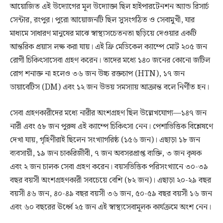
আয়োজিত এই উদ্যোগের মূল উদ্যোক্তা ছিল হাইপারটেনশন অ্যান্ড রিসার্চ
সেন্টার, রংপুর। পুরো আয়োজনটি ছিল সুসংগঠিত ও সেবামুখী, যার
মাধ্যমে সাধারণ মানুষের মাঝে স্বাস্থ্যসচেতনতা ছড়িয়ে দেওয়ার একটি
আন্তরিক প্রয়াস লক্ষ করা যায়। এই ফ্রি মেডিকেল ক্যাম্পে মোট ২০৫ জন
রোগী চিকিৎসাসেবা গ্রহণ করেন। তাদের মধ্যে ১৪০ জনের কোনো জটিল
রোগ শনাক্ত না হলেও ৩৬ জন উচ্চ রক্তচাপ (HTN), ১৭ জন
ডায়াবেটিস (DM) এবং ১২ জন উভয় সমস্যায় আক্রান্ত বলে নির্ণীত হন।
সেবা গ্রহণকারীদের মধ্যে নারীর অংশগ্রহণ ছিল উল্লেখযোগ্য—১৪৭ জন
নারী এবং ৫৮ জন পুরুষ এই ক্যাম্পে চিকিৎসা নেন। পেশাভিত্তিক বিশ্লেষণে
দেখা যায়, গৃহিণীরাই ছিলেন সংখ্যাগরিষ্ঠ (১৫৬ জন)। এছাড়া ১৮ জন
ব্যবসায়ী, ১৯ জন চাকরিজীবী, ৭ জন অবসরপ্রাপ্ত ব্যক্তি, ৩ জন কৃষক
এবং ২ জন চালক সেবা গ্রহণ করেন। বয়সভিত্তিক পরিসংখ্যানে ৩০-৩৯
বছর বয়সী অংশগ্রহণকারী সবচেয়ে বেশি (৮২ জন)। এছাড়া ২০-২৯ বছর
বয়সী ৪৬ জন, ৪০-৪৯ বছর বয়সী ৩৬ জন, ৫০-৫৯ বছর বয়সী ১৬ জন
এবং ৬০ বছরের ঊর্ধ্বে ২৫ জন এই স্বাস্থ্যসেবামূলক কার্যক্রমে অংশ নেন।