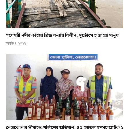
গণেশ্বরী নদীর কাঠের ব্রিজ বন্যায় বিলীন, দুর্ভোগে হাজারো মানুষ
আগস্ট ৭, ২০২৬
নেত্রকোনার সীমান্তে পুলিশের অভিযান: ৪০ বোতল মদসহ আটক ২